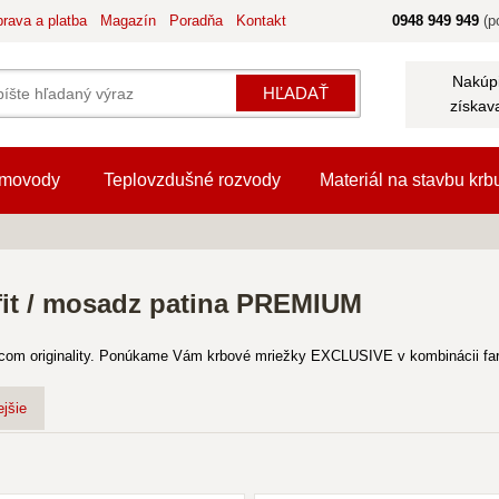
rava a platba
Magazín
Poradňa
Kontakt
0948 949 949
(po
Nakúpi
HĽADAŤ
získav
movody
Teplovzdušné rozvody
Materiál na stavbu krb
fit / mosadz patina PREMIUM
m originality. Ponúkame Vám krbové mriežky EXCLUSIVE v kombinácii farieb
jšie