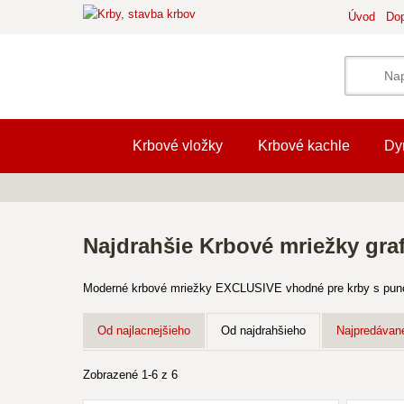
Úvod
Dop
Krbové vložky
Krbové kachle
Dy
Najdrahšie Krbové mriežky gra
Moderné krbové mriežky EXCLUSIVE vhodné pre krby s punco
Od najlacnejšieho
Od najdrahšieho
Najpredávane
Zobrazené 1-6 z 6