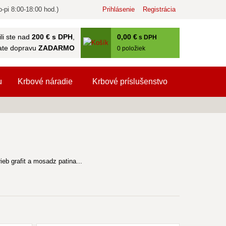
-pi 8:00-18:00 hod.)
Prihlásenie
Registrácia
0
,00 €
li ste nad
200 € s DPH
,
s DPH
ate dopravu
ZADARMO
0
položiek
u
Krbové náradie
Krbové príslušenstvo
 grafit a mosadz patina...