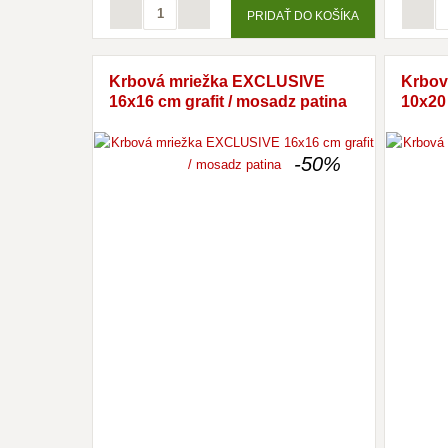
PRIDAŤ DO KOŠÍKA
Krbová mriežka EXCLUSIVE
Krbov
16x16 cm grafit / mosadz patina
10x20 
-50%