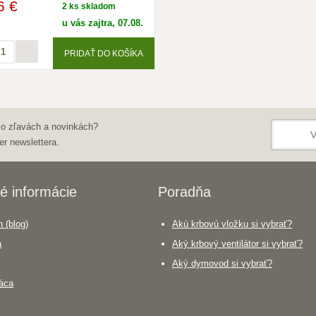
6 €
2 ks skladom
u vás zajtra, 07.08.
PRIDAŤ DO KOŠÍKA
 o zľavách a novinkách?
er newslettera.
é informácie
Poradňa
 (blog)
Akú krbovú vložku si vybrať?
a
Aký krbový ventilátor si vybrať?
Aký dymovod si vybrať?
áca