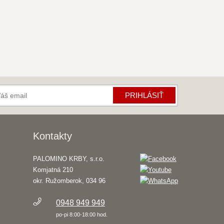
PRIHLÁSIŤ
Kontakty
PALOMINO KRBY, s.r.o.
Komjatná 210
okr. Ružomberok, 034 96
0948 949 949
po-pi 8:00-18:00 hod.