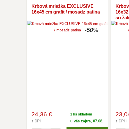
Krbová mriežka EXCLUSIVE
Krbov
16x45 cm grafit / mosadz patina
16x32 
so žal
-50%
24
,36 €
23
,0
1 ks skladom
s DPH
u vás zajtra, 07.08.
s DPH