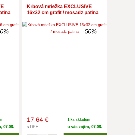
VE
Krbová mriežka EXCLUSIVE
atina
16x32 cm grafit / mosadz patina
50%
-50%
17
,64 €
om
1 ks skladom
a, 07.08.
s DPH
u vás zajtra, 07.08.