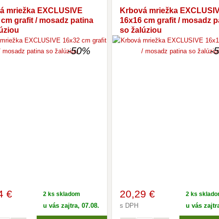
á mriežka EXCLUSIVE
Krbová mriežka EXCLUSI
cm grafit / mosadz patina
16x16 cm grafit / mosadz p
úziou
so žalúziou
-50%
-
4 €
20
,29 €
2 ks skladom
2 ks sklad
u vás zajtra, 07.08.
s DPH
u vás zajtr