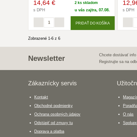
14
,64 €
12
,9
2 ks skladom
s DPH
u vás zajtra, 07.08.
s DPH
PRIDAŤ DO KOŠÍKA
Zobrazené 1-6 z 6
Chcete dostávať info
Newsletter
Registrujte sa na odb
Zákaznícky servis
Užitočn
Kontakt
Magazín
Obchodné podmienky
Poradň
Ochrana osobných údajov
O nás
Odstúpiť od zmuvy tu
Spolupr
Doprava a platba