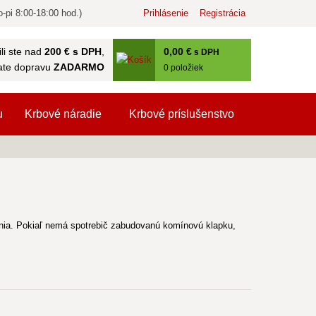
-pi 8:00-18:00 hod.)
Prihlásenie
Registrácia
0
,00 €
li ste nad
200 € s DPH
,
s DPH
ate dopravu
ZADARMO
0
položiek
u
Krbové náradie
Krbové príslušenstvo
enia. Pokiaľ nemá spotrebič zabudovanú komínovú klapku,