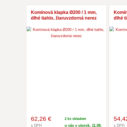
Komínová klapka Ø200 / 1 mm,
Komín
dlhé tiahlo, žiaruvzdorná nerez
dlhé t
62
,26 €
54
,4
2 ks skladom
s DPH
u vás v utorok, 11.08.
s DPH