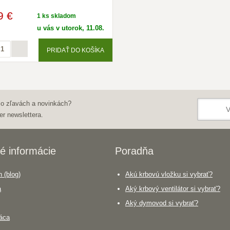
9 €
1 ks skladom
u vás v utorok, 11.08.
PRIDAŤ DO KOŠÍKA
 o zľavách a novinkách?
er newslettera.
é informácie
Poradňa
 (blog)
Akú krbovú vložku si vybrať?
a
Aký krbový ventilátor si vybrať?
Aký dymovod si vybrať?
áca