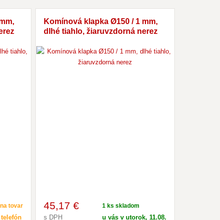
 mm,
Komínová klapka Ø150 / 1 mm,
erez
dlhé tiahlo, žiaruvzdorná nerez
45
,17 €
na tovar
1 ks skladom
 telefón
s DPH
u vás v utorok, 11.08.