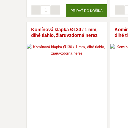
PRIDAŤ DO KOŠÍKA
Komínová klapka Ø130 / 1 mm,
Komín
dlhé tiahlo, žiaruvzdorná nerez
dlhé t