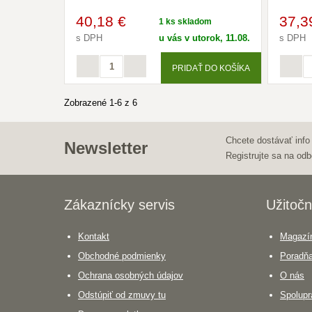
40
,18 €
37
,3
1 ks skladom
s DPH
u vás v utorok, 11.08.
s DPH
PRIDAŤ DO KOŠÍKA
Zobrazené 1-6 z 6
Chcete dostávať info
Newsletter
Registrujte sa na odb
Zákaznícky servis
Užitočn
Kontakt
Magazín
Obchodné podmienky
Poradň
Ochrana osobných údajov
O nás
Odstúpiť od zmuvy tu
Spolupr