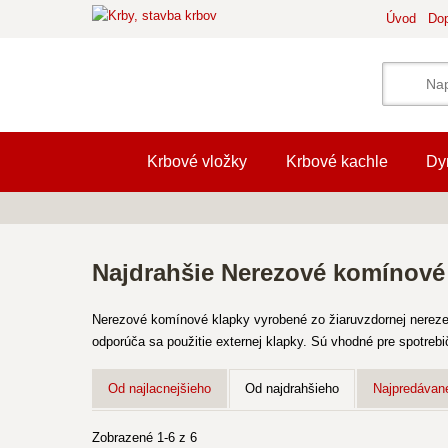
Úvod
Dop
Krbové vložky
Krbové kachle
Dy
Najdrahšie Nerezové komínové
Nerezové komínové klapky vyrobené zo žiaruvzdornej nereze 
odporúča sa použitie externej klapky. Sú vhodné pre spotrebi
Od najlacnejšieho
Od najdrahšieho
Najpredávane
Zobrazené 1-6 z 6