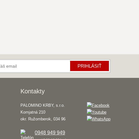
PRIHLÁSIŤ
Kontakty
PALOMINO KRBY, s.r.o.
Komjatná 210
okr. Ružomberok, 034 96
0948 949 949