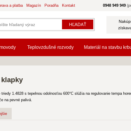
rava a platba
Magazín
Poradňa
Kontakt
0948 949 949
(po
Nakúpi
HĽADAŤ
získav
movody
Teplovzdušné rozvody
Materiál na stavbu krb
 klapky
triedy 1.4828 s tepelnou odolnosťou 600°C slúžia na regulovanie tempa hor
če na pevné palivá.
jšie