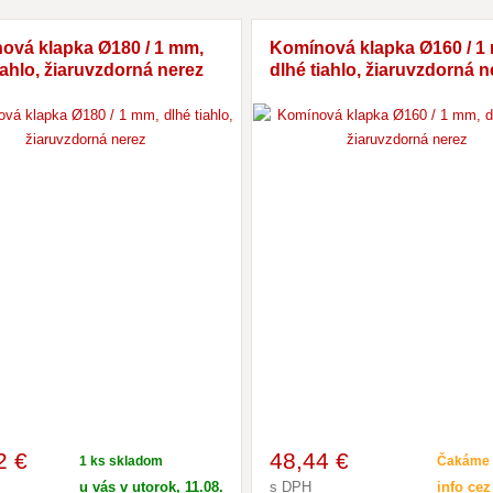
ová klapka Ø180 / 1 mm,
Komínová klapka Ø160 / 1
iahlo, žiaruvzdorná nerez
dlhé tiahlo, žiaruvzdorná n
2 €
48
,44 €
1 ks skladom
Čakáme 
u vás v utorok, 11.08.
s DPH
info cez