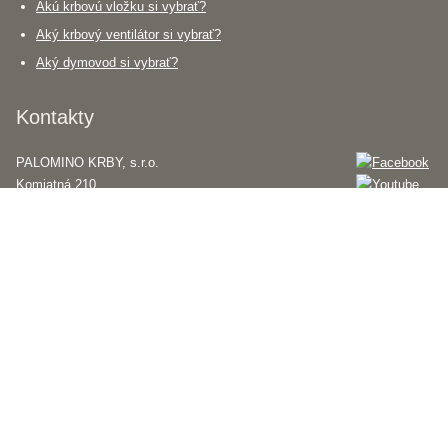
Akú krbovú vložku si vybrať?
Aký krbový ventilátor si vybrať?
Aký dymovod si vybrať?
Kontakty
PALOMINO KRBY, s.r.o.
Komjatná 210
okr. Ružomberok, 034 96
0948 949 949
po-pi 8:00-18:00 hod.
palomino@palomino.sk
Možnosti dopravy