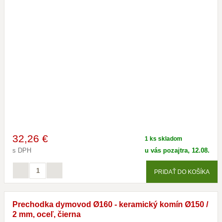
32
,26 €
1 ks skladom
s DPH
u vás pozajtra, 12.08.
PRIDAŤ DO KOŠÍKA
Prechodka dymovod Ø160 - keramický komín Ø150 /
2 mm, oceľ, čierna