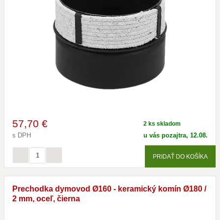
57
,70 €
2 ks skladom
s DPH
u vás pozajtra, 12.08.
PRIDAŤ DO KOŠÍKA
Prechodka dymovod Ø160 - keramický komín Ø180 /
2 mm, oceľ, čierna