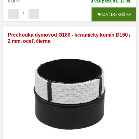
s DPH
u vás pozajtra, 12.08.
PRIDAŤ DO KOŠÍKA
Prechodka dymovod Ø180 - keramický komín Ø160 /
2 mm, oceľ, čierna