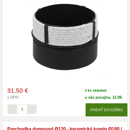
31
,50 €
3 ks skladom
s DPH
u vás pozajtra, 12.08.
PRIDAŤ DO KOŠÍKA
Prechodka dymovod Ø120 - keramický komín Ø180 /