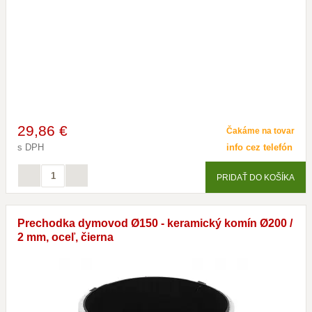
29
,86 €
Čakáme na tovar
s DPH
info cez telefón
PRIDAŤ DO KOŠÍKA
Prechodka dymovod Ø150 - keramický komín Ø200 /
2 mm, oceľ, čierna