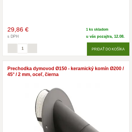
29
,86 €
1 ks skladom
s DPH
u vás pozajtra, 12.08.
PRIDAŤ DO KOŠÍKA
Prechodka dymovod Ø150 - keramický komín Ø200 /
45° / 2 mm, oceľ, čierna