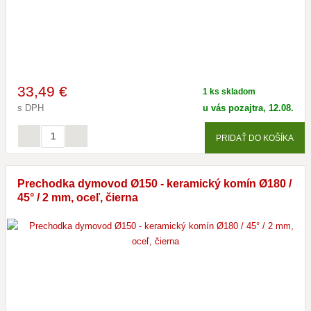
33
,49 €
1 ks skladom
s DPH
u vás pozajtra, 12.08.
PRIDAŤ DO KOŠÍKA
Prechodka dymovod Ø150 - keramický komín Ø180 /
45° / 2 mm, oceľ, čierna