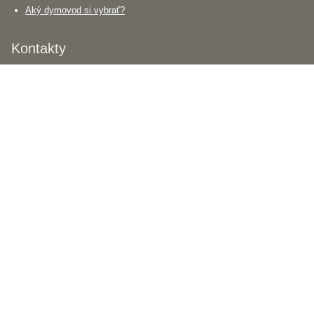
Aký dymovod si vybrať?
Kontakty
PALOMINO KRBY, s.r.o.
Komjatná 210
okr. Ružomberok, 034 96
0948 949 949
po-pi 8:00-18:00 hod.
palomino@palomino.sk
Možnosti dopravy
Možnosti platby