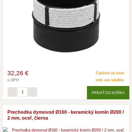
32
,26 €
Čakáme na tovar
s DPH
info cez telefón
PRIDAŤ DO KOŠÍKA
Prechodka dymovod Ø160 - keramický komín Ø200 /
2 mm, oceľ, čierna