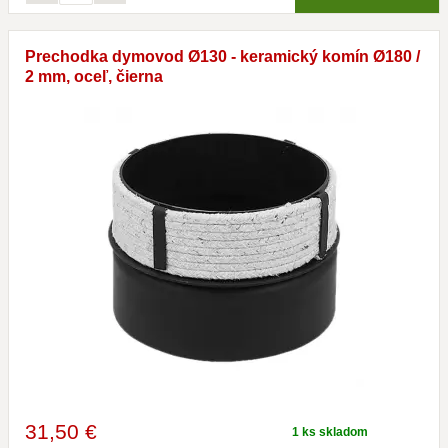
Prechodka dymovod Ø130 - keramický komín Ø180 /
2 mm, oceľ, čierna
31
,50 €
1 ks skladom