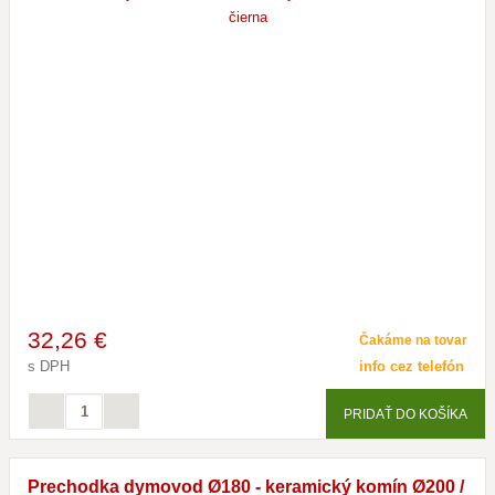
32
,26 €
Čakáme na tovar
s DPH
info cez telefón
PRIDAŤ DO KOŠÍKA
Prechodka dymovod Ø180 - keramický komín Ø200 /