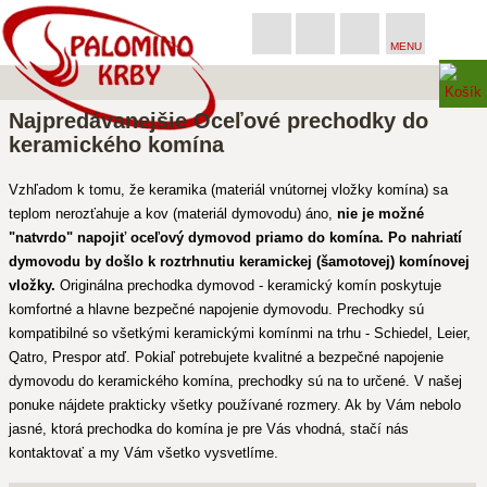
MENU
Najpredávanejšie Oceľové prechodky do
keramického komína
Vzhľadom k tomu, že keramika (materiál vnútornej vložky komína) sa
teplom nerozťahuje a kov (materiál dymovodu) áno,
nie je možné
"natvrdo" napojiť oceľový dymovod priamo do komína. Po nahriatí
dymovodu by došlo k roztrhnutiu keramickej (šamotovej) komínovej
vložky.
Originálna prechodka dymovod - keramický komín poskytuje
komfortné a hlavne bezpečné napojenie dymovodu. Prechodky sú
kompatibilné so všetkými keramickými komínmi na trhu - Schiedel, Leier,
Qatro, Prespor atď. Pokiaľ potrebujete kvalitné a bezpečné napojenie
dymovodu do keramického komína, prechodky sú na to určené. V našej
ponuke nájdete prakticky všetky používané rozmery. Ak by Vám nebolo
jasné, ktorá prechodka do komína je pre Vás vhodná, stačí nás
kontaktovať a my Vám všetko vysvetlíme.