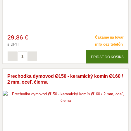
29
,86 €
Čakáme na tovar
s DPH
info cez telefón
PRIDAŤ DO KOŠÍKA
Prechodka dymovod Ø150 - keramický komín Ø160 /
2 mm, oceľ, čierna