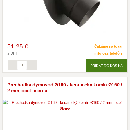
51
,25 €
Čakáme na tovar
s DPH
info cez telefón
PRIDAŤ DO KOŠÍKA
Prechodka dymovod Ø160 - keramický komín Ø160 /
2 mm, oceľ, čierna