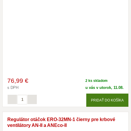
76
,99 €
2 ks skladom
s DPH
u vás v utorok, 11.08.
PRIDAŤ DO KOŠÍKA
Regulátor otáčok ERO-32MN-1 čierny pre krbové
ventilátory AN-II a ANEco-II