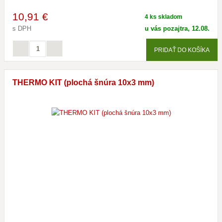
10
,91 €
4 ks skladom
s DPH
u vás pozajtra, 12.08.
PRIDAŤ DO KOŠÍKA
THERMO KIT (plochá šnúra 10x3 mm)