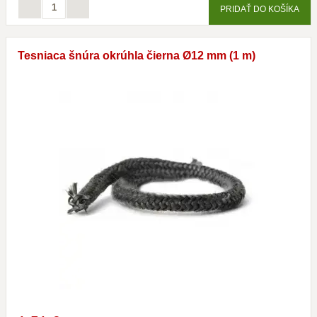
PRIDAŤ DO KOŠÍKA
Tesniaca šnúra okrúhla čierna Ø12 mm (1 m)