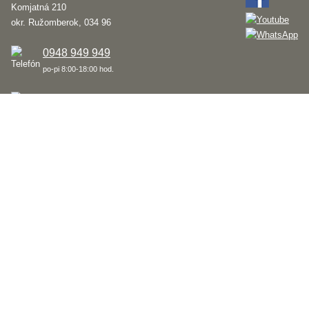
Komjatná 210
okr. Ružomberok, 034 96
0948 949 949
po-pi 8:00-18:00 hod.
palomino@palomino.sk
Možnosti dopravy
Možnosti platby