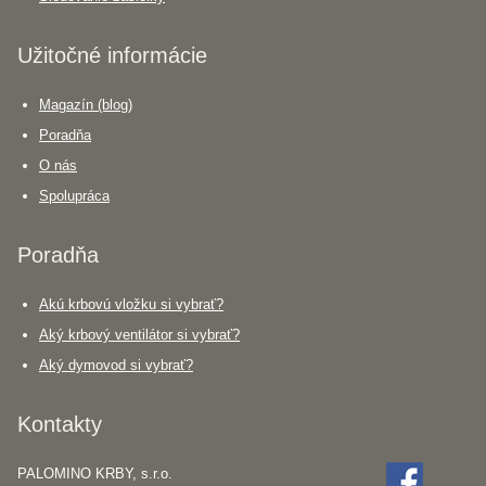
Užitočné informácie
Magazín (blog)
Poradňa
O nás
Spolupráca
Poradňa
Akú krbovú vložku si vybrať?
Aký krbový ventilátor si vybrať?
Aký dymovod si vybrať?
Kontakty
PALOMINO KRBY, s.r.o.