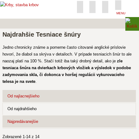
MENU
Najdrahšie Tesniace šnúry
Jedno chronicky známe a pomerne často citované anglické príslovie
hovorí, že diabol sa skrýva v detailoch. V prípade tesniacich šnúr to ale
naozaj platí na 100 %. Stačí totiž iba taký drobný detail, ako je
zle
tesniaca šnúra na dvierkach krbových vložiek a výsledok v podobe
zadymovania skla, či dokonca v horšej regulácii vykurovacieho
telesa je na svete
.
Od najlacnejšieho
Od najdrahšieho
Najpredávanejšie
Zobrazené 1-14 z 14