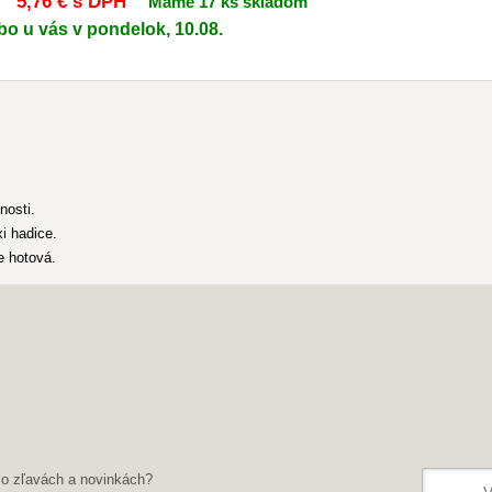
5
,76 €
s DPH
Máme 17 ks skladom
bo u vás v pondelok, 10.08.
nosti.
i hadice.
e hotová.
 o zľavách a novinkách?