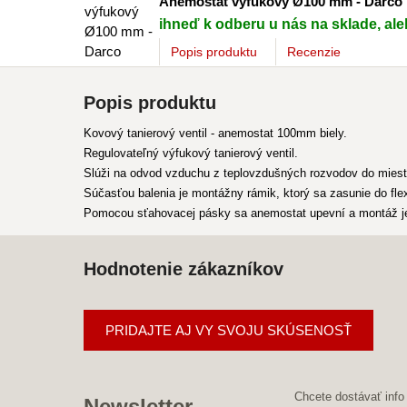
Anemostat výfukový Ø100 mm - Darco
ihneď k odberu u nás na sklade, ale
Popis
produktu
Recenzie
Popis produktu
Kovový tanierový ventil - anemostat 100mm biely.
Regulovateľný výfukový tanierový ventil.
Slúži na odvod vzduchu z teplovzdušných rozvodov do miest
Súčasťou balenia je montážny rámik, ktorý sa zasunie do flex
Pomocou sťahovacej pásky sa anemostat upevní a montáž j
Hodnotenie zákazníkov
PRIDAJTE AJ VY SVOJU SKÚSENOSŤ
Chcete dostávať info
Newsletter