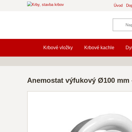
Úvod
Dop
Krbové vložky
Krbové kachle
Dy
Anemostat výfukový Ø100 mm 