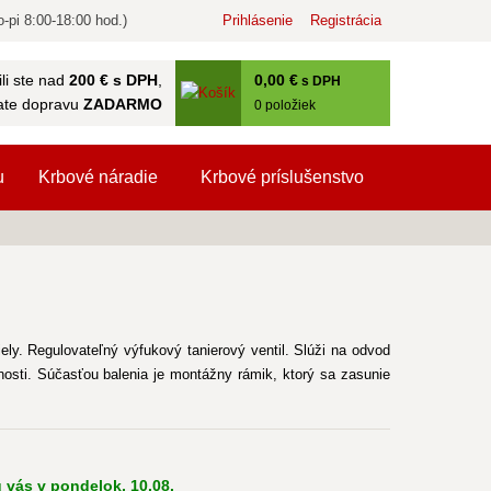
-pi 8:00-18:00 hod.)
Prihlásenie
Registrácia
0
,00 €
li ste nad
200 € s DPH
,
s DPH
ate dopravu
ZADARMO
0
položiek
u
Krbové náradie
Krbové príslušenstvo
ly. Regulovateľný výfukový tanierový ventil. Slúži na odvod
osti. Súčasťou balenia je montážny rámik, ktorý sa zasunie
 vás v pondelok, 10.08.