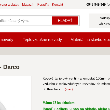
rava a platba
Magazín
Poradňa
Kontakt
0948 949 949
(po
Nakúpi
HĽADAŤ
získav
movody
Teplovzdušné rozvody
Materiál na stavbu krb
- Darco
Kovový tanierový ventil - anemostat 100mm bie
vzduchu z teplovzdušných rozvodov do miestn
do flexi hadi...
(viac)
Máme 17 ks skladom
ihneď k odberu u nás na sklade, alebo u