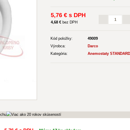
5
,76 €
s DPH
4
,68 €
bez DPH
Kód položky:
49009
Výrobca:
Darco
Kategória:
Anemostaty STANDAR