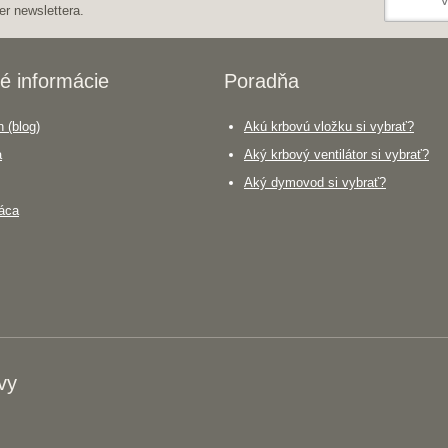
er newslettera.
é informácie
Poradňa
 (blog)
Akú krbovú vložku si vybrať?
a
Aký krbový ventilátor si vybrať?
Aký dymovod si vybrať?
áca