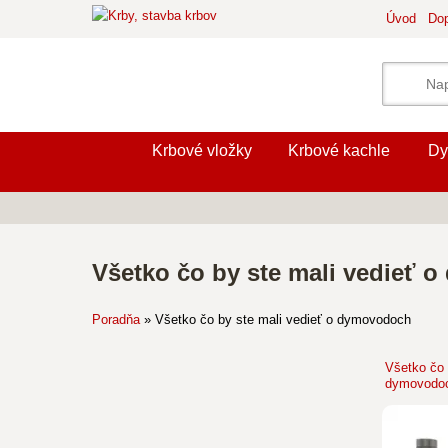
Úvod
Dop
Krbové vložky
Krbové kachle
Dy
Všetko čo by ste mali vedieť 
Poradňa
»
Všetko čo by ste mali vedieť o dymovodoch
Všetko čo 
dymovodoc