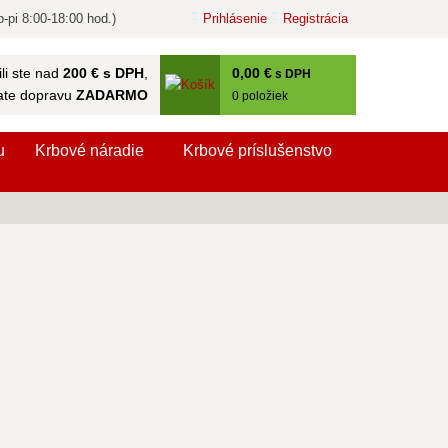
-pi 8:00-18:00 hod.)
Prihlásenie
Registrácia
0
,00 €
li ste nad
200 € s DPH
,
s DPH
ate dopravu
ZADARMO
0
položiek
u
Krbové náradie
Krbové príslušenstvo