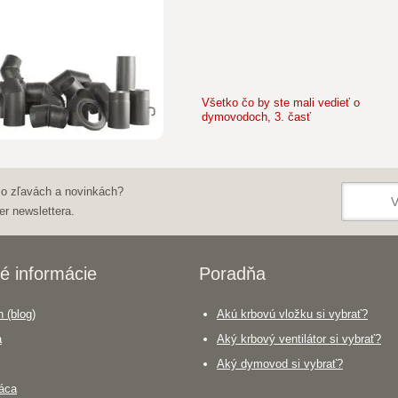
Všetko čo by ste mali vedieť o
dymovodoch, 3. časť
 o zľavách a novinkách?
er newslettera.
é informácie
Poradňa
 (blog)
Akú krbovú vložku si vybrať?
a
Aký krbový ventilátor si vybrať?
Aký dymovod si vybrať?
áca