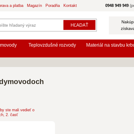
rava a platba
Magazín
Poradňa
Kontakt
0948 949 949
(po
Nakúpi
HĽADAŤ
získav
movody
Teplovzdušné rozvody
Materiál na stavbu krb
o dymovodoch
by ste mali vedieť o
h, 2. časť