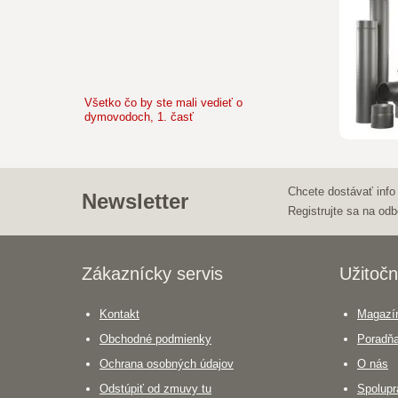
Všetko čo by ste mali vedieť o
dymovodoch, 1. časť
Chcete dostávať info
Newsletter
Registrujte sa na odb
Zákaznícky servis
Užitočn
Kontakt
Magazín
Obchodné podmienky
Poradň
Ochrana osobných údajov
O nás
Odstúpiť od zmuvy tu
Spolupr