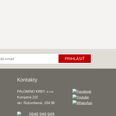
PRIHLÁSIŤ
Kontakty
PALOMINO KRBY, s.r.o.
Komjatná 210
okr. Ružomberok, 034 96
0948 949 949