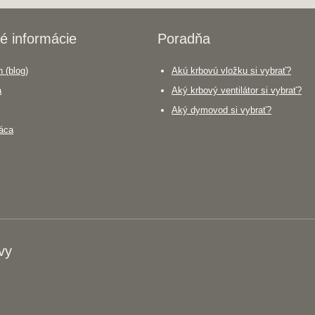
é informácie
Poradňa
 (blog)
Akú krbovú vložku si vybrať?
a
Aký krbový ventilátor si vybrať?
Aký dymovod si vybrať?
áca