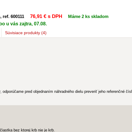
76
,91 €
s DPH
 ref. 600111
Máme 2 ks skladom
o u vás zajtra, 07.08.
Súvisiace
produkty
(4)
 odporúčame pred objednaním náhradného dielu preveriť jeho referenčné číslo
iastka bez ktorej krb nie je krb.