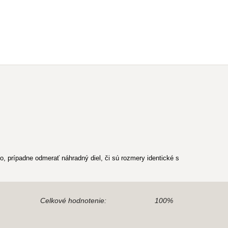
, prípadne odmerať náhradný diel, či sú rozmery identické s
Celkové hodnotenie:
100%