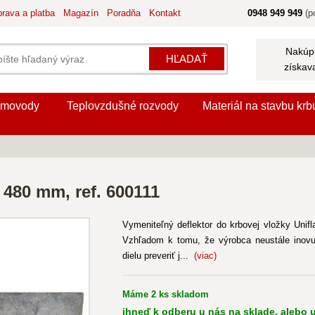
rava a platba
Magazín
Poradňa
Kontakt
0948 949 949
(po
Nakúpi
HĽADAŤ
získav
movody
Teplovzdušné rozvody
Materiál na stavbu krb
 480 mm, ref. 600111
Vymeniteľný deflektor do krbovej vložky Unif
Vzhľadom k tomu, že výrobca neustále inovu
dielu preveriť j...
(viac)
Máme 2 ks skladom
ihneď k odberu u nás na sklade, alebo u 