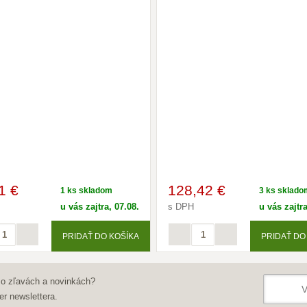
1 €
128
,42 €
1 ks skladom
3 ks sklado
u vás zajtra, 07.08.
s DPH
u vás zajtra
PRIDAŤ DO KOŠÍKA
PRIDAŤ DO
 o zľavách a novinkách?
er newslettera.