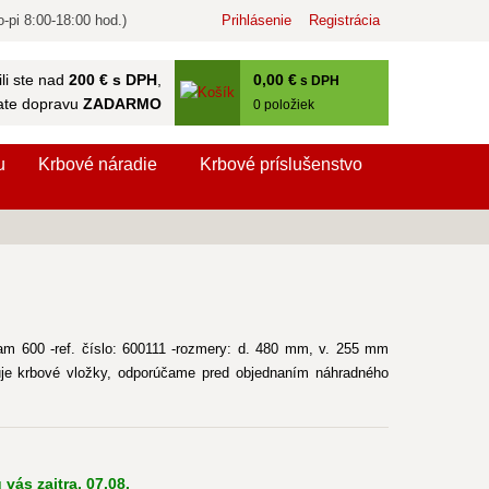
-pi 8:00-18:00 hod.)
Prihlásenie
Registrácia
0
,00 €
li ste nad
200 € s DPH
,
s DPH
ate dopravu
ZADARMO
0
položiek
u
Krbové náradie
Krbové príslušenstvo
lam 600 -ref. číslo: 600111 -rozmery: d. 480 mm, v. 255 mm
je krbové vložky, odporúčame pred objednaním náhradného
vás zajtra, 07.08.