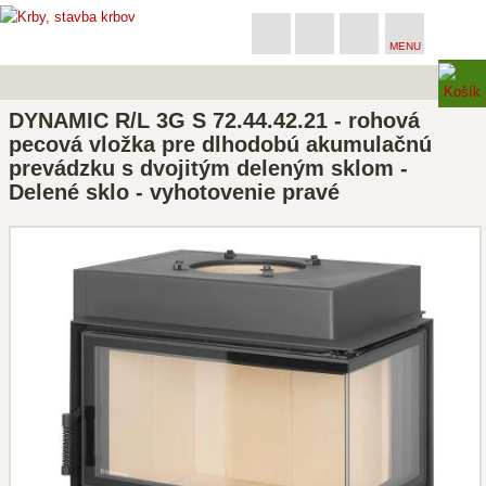
MENU
DYNAMIC R/L 3G S 72.44.42.21 - rohová
pecová vložka pre dlhodobú akumulačnú
prevádzku s dvojitým deleným sklom -
Delené sklo - vyhotovenie pravé