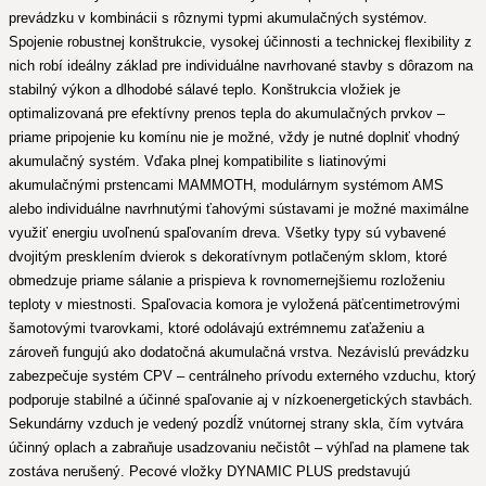
prevádzku v kombinácii s rôznymi typmi akumulačných systémov.
Spojenie robustnej konštrukcie, vysokej účinnosti a technickej flexibility z
nich robí ideálny základ pre individuálne navrhované stavby s dôrazom na
stabilný výkon a dlhodobé sálavé teplo. Konštrukcia vložiek je
optimalizovaná pre efektívny prenos tepla do akumulačných prvkov –
priame pripojenie ku komínu nie je možné, vždy je nutné doplniť vhodný
akumulačný systém. Vďaka plnej kompatibilite s liatinovými
akumulačnými prstencami MAMMOTH, modulárnym systémom AMS
alebo individuálne navrhnutými ťahovými sústavami je možné maximálne
využiť energiu uvoľnenú spaľovaním dreva. Všetky typy sú vybavené
dvojitým presklením dvierok s dekoratívnym potlačeným sklom, ktoré
obmedzuje priame sálanie a prispieva k rovnomernejšiemu rozloženiu
teploty v miestnosti. Spaľovacia komora je vyložená päťcentimetrovými
šamotovými tvarovkami, ktoré odolávajú extrémnemu zaťaženiu a
zároveň fungujú ako dodatočná akumulačná vrstva. Nezávislú prevádzku
zabezpečuje systém CPV – centrálneho prívodu externého vzduchu, ktorý
podporuje stabilné a účinné spaľovanie aj v nízkoenergetických stavbách.
Sekundárny vzduch je vedený pozdĺž vnútornej strany skla, čím vytvára
účinný oplach a zabraňuje usadzovaniu nečistôt – výhľad na plamene tak
zostáva nerušený. Pecové vložky DYNAMIC PLUS predstavujú