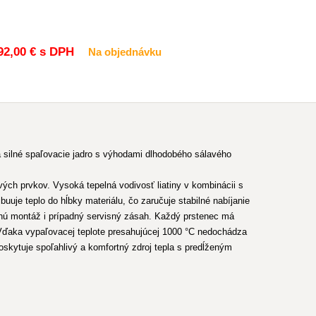
92
,00 €
s DPH
Na objednávku
ilné spaľovacie jadro s výhodami dlhodobého sálavého
ých prvkov. Vysoká tepelná vodivosť liatiny v kombinácii s
je teplo do hĺbky materiálu, čo zaručuje stabilné nabíjanie
chú montáž i prípadný servisný zásah. Každý prstenec má
Vďaka vypaľovacej teplote presahujúcej 1000 °C nedochádza
tuje spoľahlivý a komfortný zdroj tepla s predĺženým