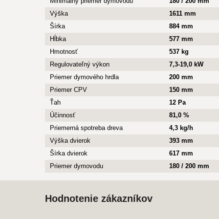
Minimálny priemer dymovodu
180 / 200 mm
Výška
1611 mm
Šírka
884 mm
Hĺbka
577 mm
Hmotnosť
537 kg
Regulovateľný výkon
7,3-19,0 kW
Priemer dymového hrdla
200 mm
Priemer CPV
150 mm
Ťah
12 Pa
Účinnosť
81,0 %
Priemerná spotreba dreva
4,3 kg/h
Výška dvierok
393 mm
Šírka dvierok
617 mm
Priemer dymovodu
180 / 200 mm
Hodnotenie zákazníkov