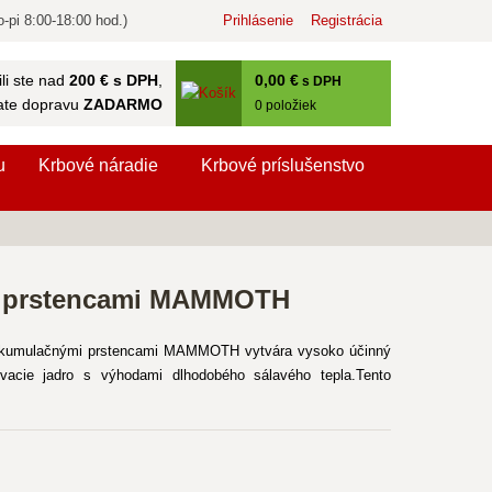
-pi 8:00-18:00 hod.)
Prihlásenie
Registrácia
0
,00 €
li ste nad
200 € s DPH
,
s DPH
ate dopravu
ZADARMO
0
položiek
u
Krbové náradie
Krbové príslušenstvo
mi prstencami MAMMOTH
kumulačnými prstencami MAMMOTH vytvára vysoko účinný
ovacie jadro s výhodami dlhodobého sálavého tepla.Tento