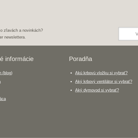
 o zľavách a novinkách?
er newslettera.
é informácie
Poradňa
 (blog)
Akú krbovú vložku si vybrať?
a
Aký krbový ventilátor si vybrať?
Aký dymovod si vybrať?
áca