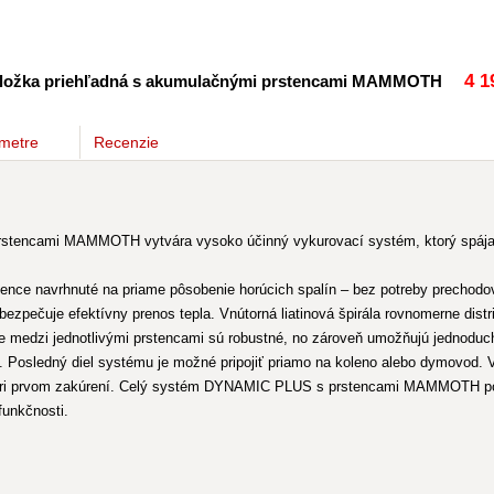
4 1
vložka priehľadná s akumulačnými prstencami MAMMOTH
metre
Recenzie
tencami MAMMOTH vytvára vysoko účinný vykurovací systém, ktorý spája s
ence navrhnuté na priame pôsobenie horúcich spalín – bez potreby prechodov
uje efektívny prenos tepla. Vnútorná liatinová špirála rovnomerne distribuu
je medzi jednotlivými prstencami sú robustné, no zároveň umožňujú jednodu
 Posledný diel systému je možné pripojiť priamo na koleno alebo dymovod. 
pri prvom zakúrení. Celý systém DYNAMIC PLUS s prstencami MAMMOTH posky
funkčnosti.