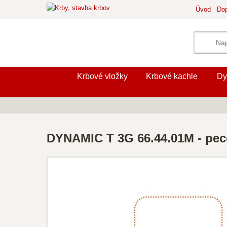
Úvod
Dop
Krbové vložky
Krbové kachle
Dy
DYNAMIC T 3G 66.44.01M - pe