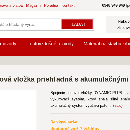
rava a platba
Magazín
Poradňa
Kontakt
0948 949 949
(po
Nakúpi
HĽADAŤ
získav
movody
Teplovzdušné rozvody
Materiál na stavbu krb
cová vložka priehľadná s akumulačný
Spojenie pecovej vložky DYNAMIC PLUS s a
vykurovací systém, ktorý spája silné spaľ
akumulačný systém využíva pate...
(viac)
Na objednávku
dostupné za 6-7 týždňov