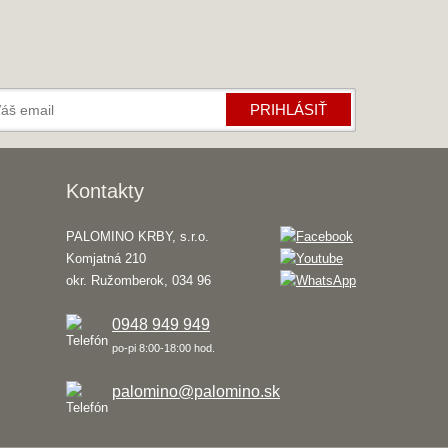
PRIHLÁSIŤ
Kontakty
PALOMINO KRBY, s.r.o.
Komjatná 210
okr. Ružomberok, 034 96
0948 949 949
po-pi 8:00-18:00 hod.
palomino@palomino.sk