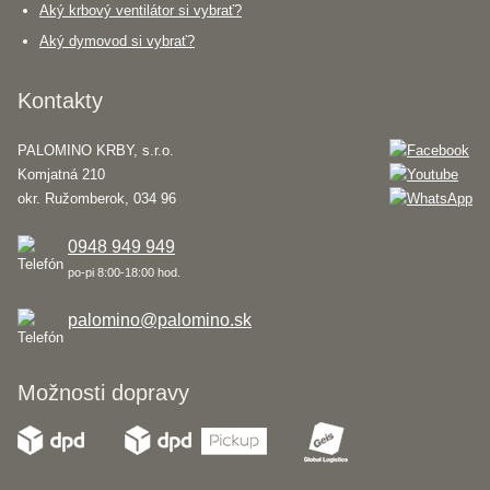
Aký krbový ventilátor si vybrať?
Aký dymovod si vybrať?
Kontakty
PALOMINO KRBY, s.r.o.
Komjatná 210
okr. Ružomberok, 034 96
0948 949 949
po-pi 8:00-18:00 hod.
palomino@palomino.sk
Možnosti dopravy