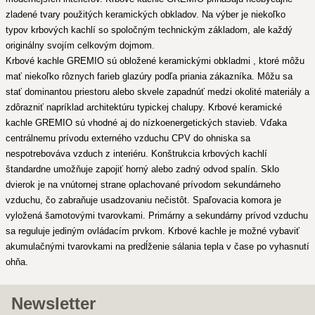
zladené tvary použitých keramických obkladov. Na výber je niekoľko
typov krbových kachlí so spoločným technickým základom, ale každý
originálny svojím celkovým dojmom.
Krbové kachle GREMIO sú obložené keramickými obkladmi , ktoré môžu
mať niekoľko rôznych farieb glazúry podľa priania zákazníka. Môžu sa
stať dominantou priestoru alebo skvele zapadnúť medzi okolité materiály a
zdôrazniť napríklad architektúru typickej chalupy. Krbové keramické
kachle GREMIO sú vhodné aj do nízkoenergetických stavieb. Vďaka
centrálnemu prívodu externého vzduchu CPV do ohniska sa
nespotrebováva vzduch z interiéru. Konštrukcia krbových kachlí
štandardne umožňuje zapojiť horný alebo zadný odvod spalín. Sklo
dvierok je na vnútornej strane oplachované prívodom sekundárneho
vzduchu, čo zabraňuje usadzovaniu nečistôt. Spaľovacia komora je
vyložená šamotovými tvarovkami. Primárny a sekundárny prívod vzduchu
sa reguluje jediným ovládacím prvkom. Krbové kachle je možné vybaviť
akumulačnými tvarovkami na predĺženie sálania tepla v čase po vyhasnutí
ohňa.
Newsletter