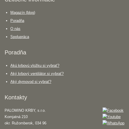
Magazín (blog)
Poradňa
O nás
Spolupráca
Poradňa
Akú krbovú vložku si vybrať?
Aký krbový ventilátor si vybrať?
Aký dymovod si vybrať?
Kontakty
PALOMINO KRBY, s.r.o.
Komjatná 210
okr. Ružomberok, 034 96