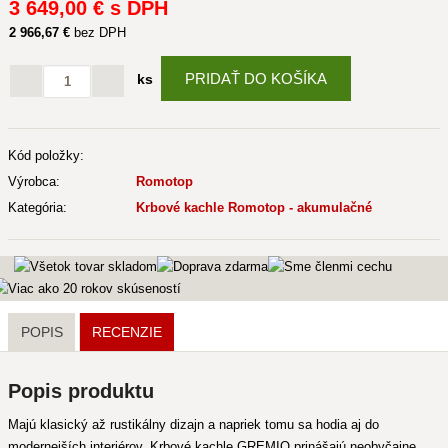
3 649
,00 €
s DPH
2 966
,67 €
bez DPH
PRIDAŤ DO KOŠÍKA
ks
Kód položky:
Výrobca:
Romotop
Kategória:
Krbové kachle Romotop - akumulačné
POPIS
RECENZIE
Popis produktu
Majú klasický až rustikálny dizajn a napriek tomu sa hodia aj do
modernejších interiérov. Krbové kachle GREMIO prinášajú neobyčajne