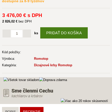
dostupné za 8-9 týždňov
3 476
,00 €
s DPH
2 826
,02 €
bez DPH
PRIDAŤ DO KOŠÍKA
ks
Kód položky:
Výrobca:
Romotop
Kategória:
Dizajnové krby Romotop
POPIS
RECENZIE