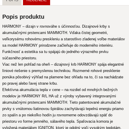
Popis produktu
HARMONY – dizajn v rovnováhe s účinnosťou. Dizajnové krby s
akumulačnými prstencami MAMMOTH. Vďaka čistej geometrii,
veľkorysému rohovému preskleniu a starostlivo zladenej voľbe materiálov
sa model HARMONY prirodzene začleňuje do moderného interiéru.
Funkčnosť a estetika sa tu spájajú do jedného výrazného prvku
súčasného priestoru.
Viac než len pohľad na oheň – dizajnový krb HARMONY spája elegantné
líniové riešenie s premyslenou technikou. Rozmerné rohové presklenie
ponúka pôsobivý výhľad na plamene bez ohľadu na to, či sa nachádzate
po pravej alebo ľavej strane krbu.
Efektívna akumulácia tepla v cene – na rozdiel od mnohých bežných
modelov je HARMONY R/L HA už z výroby vybavený integrovanými
akumulačnými prstencami MAMMOTH. Tieto patentované akumulačné
prvky s vnútornou liatinovou špirálou zachytávajú tepelnú energiu priamo
zo spalín a po niekoľko hodín ju rovnomerne odovzdávajú späť do
priestoru vo forme jemného, sálavého tepla. Spaľovacia komora je
vyložená materiálom IGNITON, ktorý je odolný voči vysokým teplotám,