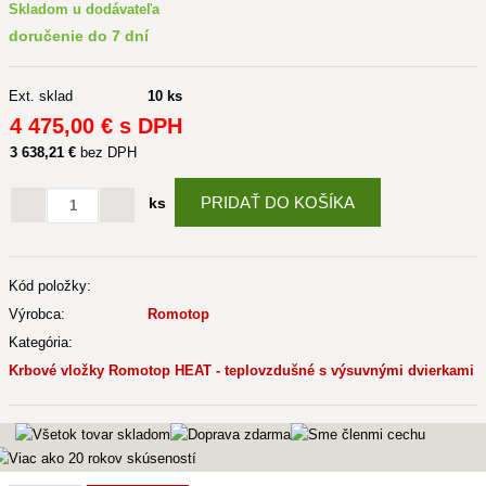
Skladom u dodávateľa
doručenie do 7 dní
Ext. sklad
10 ks
4 475
,00 €
s DPH
3 638
,21 €
bez DPH
PRIDAŤ DO KOŠÍKA
ks
Kód položky:
Výrobca:
Romotop
Kategória:
Krbové vložky Romotop HEAT - teplovzdušné s výsuvnými dvierkami