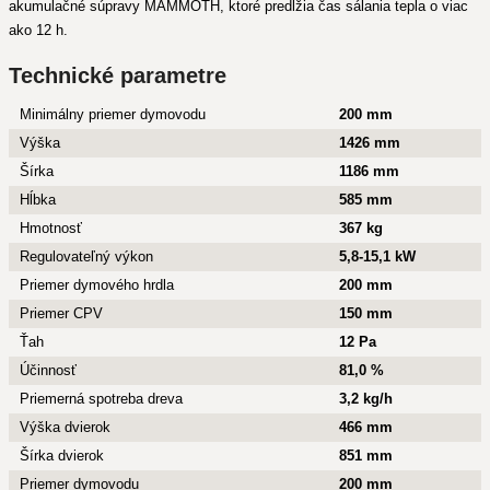
akumulačné súpravy MAMMOTH, ktoré predĺžia čas sálania tepla o viac
ako 12 h.
Technické parametre
Minimálny priemer dymovodu
200 mm
Výška
1426 mm
Šírka
1186 mm
Hĺbka
585 mm
Hmotnosť
367 kg
Regulovateľný výkon
5,8-15,1 kW
Priemer dymového hrdla
200 mm
Priemer CPV
150 mm
Ťah
12 Pa
Účinnosť
81,0 %
Priemerná spotreba dreva
3,2 kg/h
Výška dvierok
466 mm
Šírka dvierok
851 mm
Priemer dymovodu
200 mm