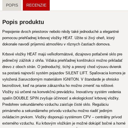
POPIS
RECENZIE
Popis produktu
Prepojenie dvoch priestorov nebolo nikdy také jednoduché a elegantné
pomocou priehľadnej krbovej vložky HEAT. Užite si živý oheň, ktorý
dokonale navodí príjemnú atmosféru v rôznych častiach domova.
Krbové vložky HEAT majú veľkoformátové, dizajnovo potlačené sklo pre
jedinečný zážitok z ohňa. Vďaka priehľadnej konštrukcii možno prikladať
drevo z oboch strán. O jednoduchý, tichý a presný chod výsuvu dvierok
sa postará najnovší systém pojazdov SILENT LIFT. Spaľovacia komora je
vyložená žiaruvzdorným materiálom IGNITON. V štandarde je ohnisko
bezroštové, keď na prianie zákazníka ho možno zmeniť na roštové.
Vložky sú určené na konvekčnú prevádzku. Inovatívny systém vedenia
spalín DOUBLE SPIN zvyšuje účinnosť a ekologickosť krbovej vložky.
Predohrev sekundárneho vzduchu zaisťuje čisté sklo. Reguláciu
primárneho a sekundárneho prívodu vzduchu možno riadiť jediným
ovládacím prvkom. Vložky disponujú systémom CPV – centrálny prívod
externého vzduchu. Ku krbovým vložkám je možné dokúpiť bočné a horné