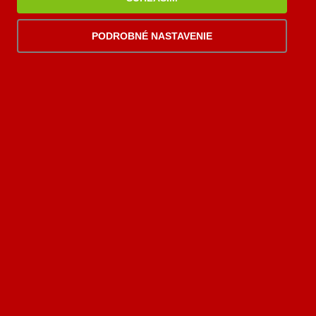
Krbík
PALOMINO KRBY, s.r.o.
Inteligentný krbový asistent
Komjatná 210
PODROBNÉ NASTAVENIE
okr. Ružomberok, 034 96
0948 949 949
po-pi 8:00-18:00 hod.
palomino@palomino.sk
Možnosti dopravy
Možnosti platby