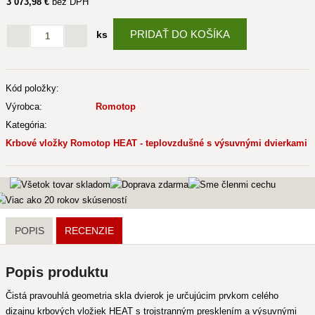
3 073
,98 €
bez DPH
PRIDAŤ DO KOŠÍKA
ks
Kód položky:
Výrobca:
Romotop
Kategória:
Krbové vložky Romotop HEAT - teplovzdušné s výsuvnými dvierkami
POPIS
RECENZIE
Popis produktu
Čistá pravouhlá geometria skla dvierok je určujúcim prvkom celého
dizajnu krbových vložiek HEAT s trojstranným presklením a výsuvnými