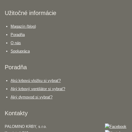
Užitočné informácie
Magazín (blog)
Poradňa
O nás
Spolupráca
Poradňa
Akú krbovú vložku si vybrať?
Aký krbový ventilátor si vybrať?
Aký dymovod si vybrať?
Kontakty
PALOMINO KRBY, s.r.o.