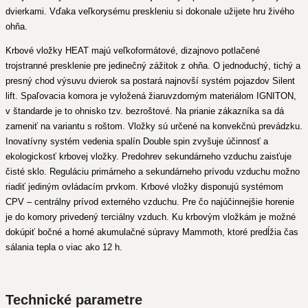
dvierkami. Vďaka veľkorysému preskleniu si dokonale užijete hru živého
ohňa.
Krbové vložky HEAT majú veľkoformátové, dizajnovo potlačené
trojstranné presklenie pre jedinečný zážitok z ohňa. O jednoduchý, tichý a
presný chod výsuvu dvierok sa postará najnovší systém pojazdov Silent
lift. Spaľovacia komora je vyložená žiaruvzdorným materiálom IGNITON,
v štandarde je to ohnisko tzv. bezroštové. Na prianie zákazníka sa dá
zameniť na variantu s roštom. Vložky sú určené na konvekčnú prevádzku.
Inovatívny systém vedenia spalín Double spin zvyšuje účinnosť a
ekologickosť krbovej vložky. Predohrev sekundárneho vzduchu zaisťuje
čisté sklo. Reguláciu primárneho a sekundárneho prívodu vzduchu možno
riadiť jediným ovládacím prvkom. Krbové vložky disponujú systémom
CPV – centrálny prívod externého vzduchu. Pre čo najúčinnejšie horenie
je do komory privedený terciálny vzduch. Ku krbovým vložkám je možné
dokúpiť bočné a horné akumulačné súpravy Mammoth, ktoré predĺžia čas
sálania tepla o viac ako 12 h.
Technické parametre