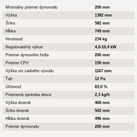
Minimálny priemer dymovodu
200 mm
Výška
1382 mm
Šírka
582 mm
Hĺbka
749 mm
Hmotnosť
234 kg
Regulovateľný výkon
4,0-10,4 kW
Priemer dymového hrdla
200 mm
Priemer CPV
150 mm
Výška osi zadného vývodu
1167 mm
Ťah
12 Pa
Účinnosť
83,0 %
Priemerná spotreba dreva
2,3 kg/h
Výška dvierok
468 mm
Šírka dvierok
502 mm
Hĺbka dvierok
496 mm
Priemer dymovodu
200 mm