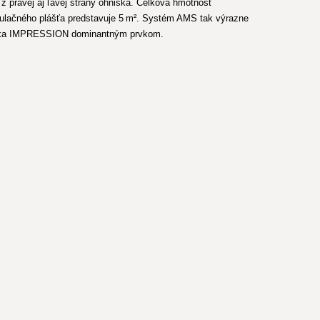
z pravej aj ľavej strany ohniska. Celková hmotnosť
mulačného plášťa predstavuje 5 m². Systém AMS tak výrazne
 vložka IMPRESSION dominantným prvkom.