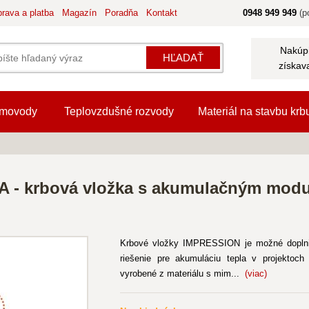
rava a platba
Magazín
Poradňa
Kontakt
0948 949 949
(po
Nakúpi
HĽADAŤ
získav
movody
Teplovzdušné rozvody
Materiál na stavbu krb
A - krbová vložka s akumulačným mod
Krbové vložky IMPRESSION je možné doplniť 
riešenie pre akumuláciu tepla v projektoc
vyrobené z materiálu s mim...
(viac)