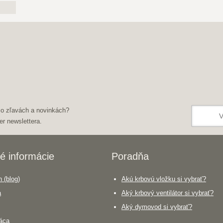
 o zľavách a novinkách?
er newslettera.
é informácie
Poradňa
 (blog)
Akú krbovú vložku si vybrať?
a
Aký krbový ventilátor si vybrať?
Aký dymovod si vybrať?
áca