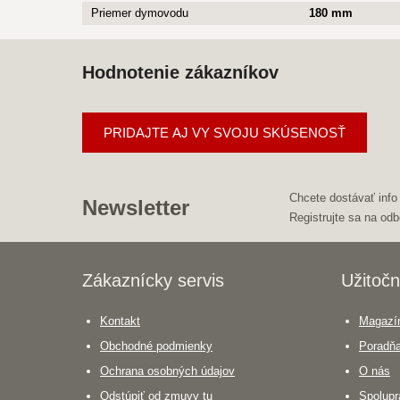
Priemer dymovodu
180 mm
Hodnotenie zákazníkov
PRIDAJTE AJ VY SVOJU SKÚSENOSŤ
Chcete dostávať info
Newsletter
Registrujte sa na odb
Zákaznícky servis
Užitočn
Kontakt
Magazín
Obchodné podmienky
Poradň
Ochrana osobných údajov
O nás
Odstúpiť od zmuvy tu
Spolupr