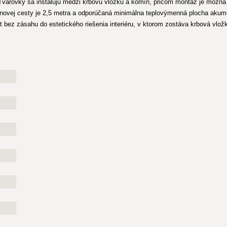
. Tvarovky sa inštalujú medzi krbovú vložku a komín, pričom montáž je možná 
linovej cesty je 2,5 metra a odporúčaná minimálna teplovýmenná plocha aku
ort bez zásahu do estetického riešenia interiéru, v ktorom zostáva krbová