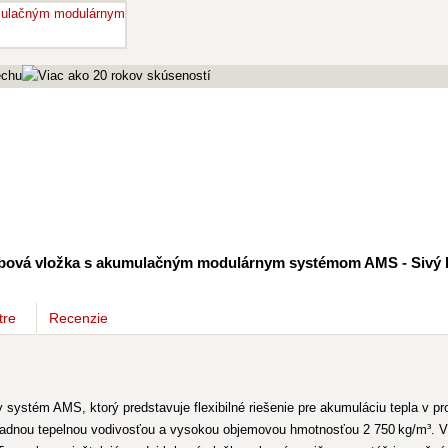
rbová vložka s akumulačným modulárnym systémom AMS - Sivý I
tre
Recenzie
ystém AMS, ktorý predstavuje flexibilné riešenie pre akumuláciu tepla v pro
dnou tepelnou vodivosťou a vysokou objemovou hmotnosťou 2 750 kg/m³. Vďa