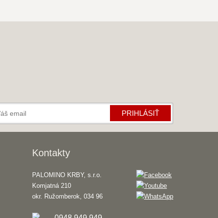
PRIHLÁSIŤ
Kontakty
PALOMINO KRBY, s.r.o.
Komjatná 210
okr. Ružomberok, 034 96
0948 949 949