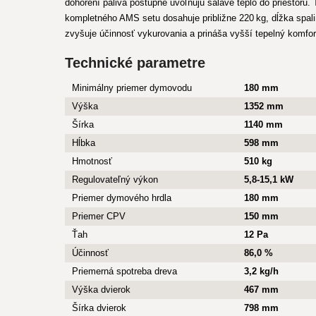
dohorení paliva postupne uvoľňujú sálavé teplo do priestoru
kompletného AMS setu dosahuje približne 220 kg, dĺžka spa
zvyšuje účinnosť vykurovania a prináša vyšší tepelný komf
Technické parametre
Minimálny priemer dymovodu
180 mm
Výška
1352 mm
Šírka
1140 mm
Hĺbka
598 mm
Hmotnosť
510 kg
Regulovateľný výkon
5,8-15,1 kW
Priemer dymového hrdla
180 mm
Priemer CPV
150 mm
Ťah
12 Pa
Účinnosť
86,0 %
Priemerná spotreba dreva
3,2 kg/h
Výška dvierok
467 mm
Šírka dvierok
798 mm