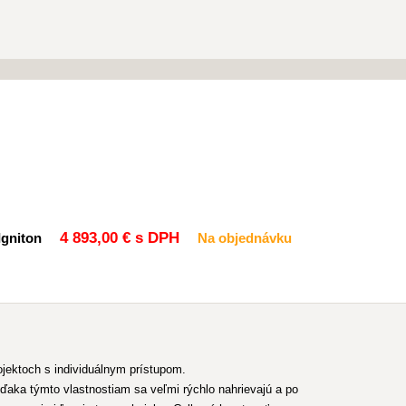
4 893
,00 €
s DPH
gniton
Na objednávku
jektoch s individuálnym prístupom.
ka týmto vlastnostiam sa veľmi rýchlo nahrievajú a po