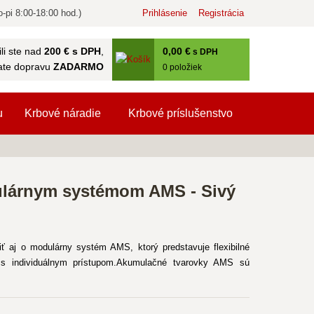
-pi 8:00-18:00 hod.)
Prihlásenie
Registrácia
0
,00 €
li ste nad
200 € s DPH
,
s DPH
ate dopravu
ZADARMO
0
položiek
u
Krbové náradie
Krbové príslušenstvo
ulárnym systémom AMS - Sivý
aj o modulárny systém AMS, ktorý predstavuje flexibilné
h s individuálnym prístupom.Akumulačné tvarovky AMS sú