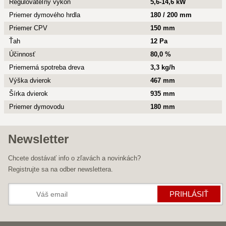
Regulovateľný výkon
5,6-14,6 kW
Priemer dymového hrdla
180 / 200 mm
Priemer CPV
150 mm
Ťah
12 Pa
Účinnosť
80,0 %
Priemerná spotreba dreva
3,3 kg/h
Výška dvierok
467 mm
Šírka dvierok
935 mm
Priemer dymovodu
180 mm
Newsletter
Chcete dostávať info o zľavách a novinkách?
Registrujte sa na odber newslettera.
PRIHLÁSIŤ