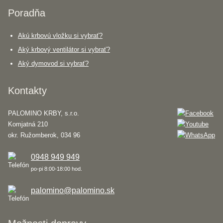
Poradňa
Akú krbovú vložku si vybrať?
Aký krbový ventilátor si vybrať?
Aký dymovod si vybrať?
Kontakty
PALOMINO KRBY, s.r.o.
Komjatná 210
okr. Ružomberok, 034 96
0948 949 949
po-pi 8:00-18:00 hod.
palomino@palomino.sk