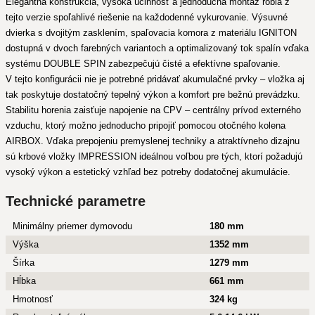
Elegantná konštrukcia, vysoká účinnosť a jednoduchá montáž robia z
tejto verzie spoľahlivé riešenie na každodenné vykurovanie. Výsuvné
dvierka s dvojitým zasklením, spaľovacia komora z materiálu IGNITON
dostupná v dvoch farebných variantoch a optimalizovaný tok spalín vďaka
systému DOUBLE SPIN zabezpečujú čisté a efektívne spaľovanie.
V tejto konfigurácii nie je potrebné pridávať akumulačné prvky – vložka aj
tak poskytuje dostatočný tepelný výkon a komfort pre bežnú prevádzku.
Stabilitu horenia zaisťuje napojenie na CPV – centrálny prívod externého
vzduchu, ktorý možno jednoducho pripojiť pomocou otočného kolena
AIRBOX. Vďaka prepojeniu premyslenej techniky a atraktívneho dizajnu
sú krbové vložky IMPRESSION ideálnou voľbou pre tých, ktorí požadujú
vysoký výkon a estetický vzhľad bez potreby dodatočnej akumulácie.
Technické parametre
Minimálny priemer dymovodu
180 mm
Výška
1352 mm
Šírka
1279 mm
Hĺbka
661 mm
Hmotnosť
324 kg