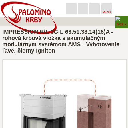
MENU
IMPRESSION R/L 3G L 63.51.38.14(16)A -
rohová krbová vložka s akumulačným
modulárnym systémom AMS - Vyhotovenie
ľavé, čierny Igniton