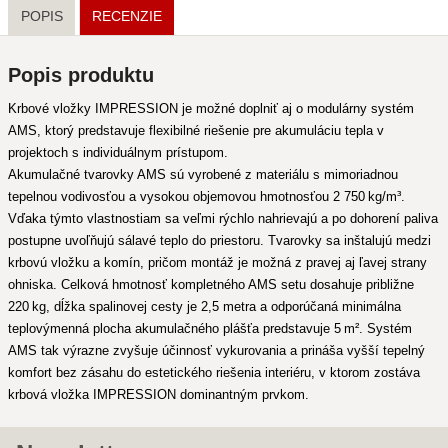
POPIS
RECENZIE
Popis produktu
Krbové vložky IMPRESSION je možné doplniť aj o modulárny systém
AMS, ktorý predstavuje flexibilné riešenie pre akumuláciu tepla v
projektoch s individuálnym prístupom.
Akumulačné tvarovky AMS sú vyrobené z materiálu s mimoriadnou
tepelnou vodivosťou a vysokou objemovou hmotnosťou 2 750 kg/m³.
Vďaka týmto vlastnostiam sa veľmi rýchlo nahrievajú a po dohorení paliva
postupne uvoľňujú sálavé teplo do priestoru. Tvarovky sa inštalujú medzi
krbovú vložku a komín, pričom montáž je možná z pravej aj ľavej strany
ohniska. Celková hmotnosť kompletného AMS setu dosahuje približne
220 kg, dĺžka spalinovej cesty je 2,5 metra a odporúčaná minimálna
teplovýmenná plocha akumulačného plášťa predstavuje 5 m². Systém
AMS tak výrazne zvyšuje účinnosť vykurovania a prináša vyšší tepelný
komfort bez zásahu do estetického riešenia interiéru, v ktorom zostáva
krbová vložka IMPRESSION dominantným prvkom.