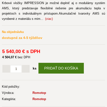
Krbové vložky IMPRESSION je možné doplniť aj o modulárny systém
AMS, ktorý predstavuje flexibilné riešenie pre akumuláciu tepla v
projektoch s individuálnym prístupom.Akumulačné tvarovky AMS sú
vyrobené z materiálu s mim...
(viac)
Na objednávku
dostupné za 4-5 týždňov
5 540
,00 €
s DPH
4 504
,07 €
bez DPH
PRIDAŤ DO KOŠÍKA
ks
Kód položky:
Výrobca:
Romotop
Kategória:
Romotop