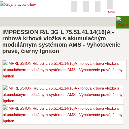
MENU
IMPRESSION R/L 3G L 75.51.41.14(16)A -
rohová krbová vložka s akumulačným
modulárnym systémom AMS - Vyhotovenie
pravé, čierny Igniton