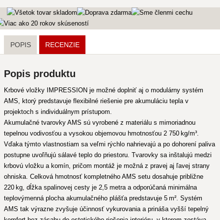
POPIS
RECENZIE
Popis produktu
Krbové vložky IMPRESSION je možné doplniť aj o modulárny systém
AMS, ktorý predstavuje flexibilné riešenie pre akumuláciu tepla v
projektoch s individuálnym prístupom.
Akumulačné tvarovky AMS sú vyrobené z materiálu s mimoriadnou
tepelnou vodivosťou a vysokou objemovou hmotnosťou 2 750 kg/m³.
Vďaka týmto vlastnostiam sa veľmi rýchlo nahrievajú a po dohorení paliva
postupne uvoľňujú sálavé teplo do priestoru. Tvarovky sa inštalujú medzi
krbovú vložku a komín, pričom montáž je možná z pravej aj ľavej strany
ohniska. Celková hmotnosť kompletného AMS setu dosahuje približne
220 kg, dĺžka spalinovej cesty je 2,5 metra a odporúčaná minimálna
teplovýmenná plocha akumulačného plášťa predstavuje 5 m². Systém
AMS tak výrazne zvyšuje účinnosť vykurovania a prináša vyšší tepelný
komfort bez zásahu do estetického riešenia interiéru, v ktorom zostáva