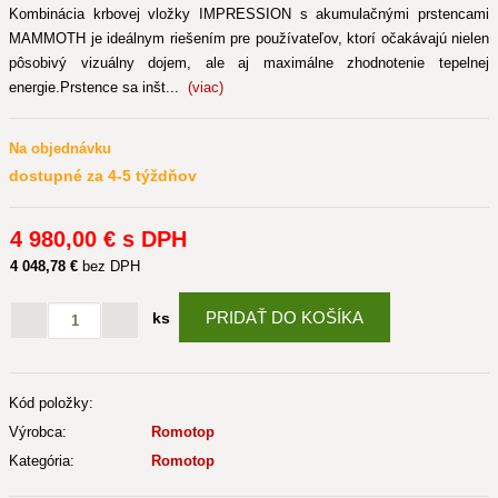
Kombinácia krbovej vložky IMPRESSION s akumulačnými prstencami
MAMMOTH je ideálnym riešením pre používateľov, ktorí očakávajú nielen
pôsobivý vizuálny dojem, ale aj maximálne zhodnotenie tepelnej
energie.Prstence sa inšt...
(viac)
Na objednávku
dostupné za 4-5 týždňov
4 980
,00 €
s DPH
4 048
,78 €
bez DPH
PRIDAŤ DO KOŠÍKA
ks
Kód položky:
Výrobca:
Romotop
Kategória:
Romotop