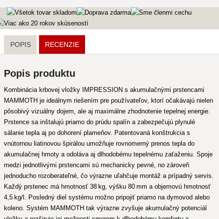
POPIS
RECENZIE
Popis produktu
Kombinácia krbovej vložky IMPRESSION s akumulačnými prstencami
MAMMOTH je ideálnym riešením pre používateľov, ktorí očakávajú nielen
pôsobivý vizuálny dojem, ale aj maximálne zhodnotenie tepelnej energie.
Prstence sa inštalujú priamo do prúdu spalín a zabezpečujú plynulé
sálanie tepla aj po dohorení plameňov. Patentovaná konštrukcia s
vnútornou liatinovou špirálou umožňuje rovnomerný prenos tepla do
akumulačnej hmoty a odoláva aj dlhodobému tepelnému zaťaženiu. Spoje
medzi jednotlivými prstencami sú mechanicky pevné, no zároveň
jednoducho rozoberateľné, čo výrazne uľahčuje montáž a prípadný servis.
Každý prstenec má hmotnosť 38 kg, výšku 80 mm a objemovú hmotnosť
4,5 kg/l. Posledný diel systému možno pripojiť priamo na dymovod alebo
koleno. Systém MAMMOTH tak výrazne zvyšuje akumulačný potenciál
vložky a rozširuje jej možnosti smerom k dlhodobému komfortu a