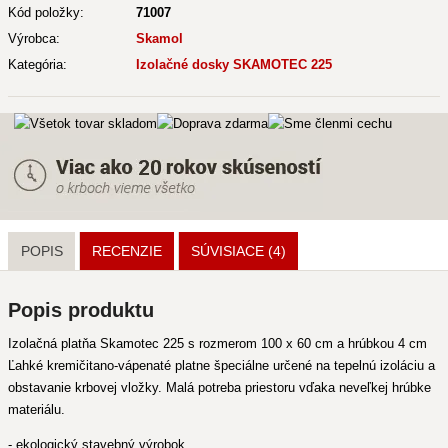
Kód položky:
71007
Výrobca:
Skamol
Kategória:
Izolačné dosky SKAMOTEC 225
POPIS
RECENZIE
SÚVISIACE
(4)
Popis produktu
Izolačná platňa Skamotec 225 s rozmerom 100 x 60 cm a hrúbkou 4 cm
Ľahké kremičitano-vápenaté platne špeciálne určené na tepelnú izoláciu a
obstavanie krbovej vložky. Malá potreba priestoru vďaka neveľkej hrúbke
materiálu.
- ekologický stavebný výrobok