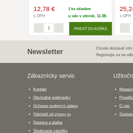
12
,78 €
25
,2
2 ks skladom
s DPH
u vás v utorok, 11.08.
s DPH
PRIDAŤ DO KOŠÍKA
Chcete dostávať info
Newsletter
Registrujte sa na odb
Zákaznícky servis
Užitočn
Kontakt
Magazín
Obchodné podmienky
Poradň
Ochrana osobných údajov
O nás
Odstúpiť od zmuvy tu
Spolupr
Doprava a platba
Sledovanie zásielky