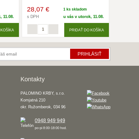
28
,07 €
17
,63 
1 ks skladom
, 11.08.
s DPH
u vás v utorok, 11.08.
s DPH
 KOŠÍKA
PRIDAŤ DO KOŠÍKA
PRIHLÁSIŤ
Kontakty
PALOMINO KRBY, s.r.o.
Komjatná 210
okr. Ružomberok, 034 96
0948 949 949
po-pi 8:00-18:00 hod.