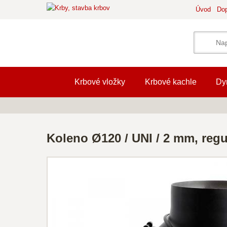
Úvod
Dop
Krbové vložky
Krbové kachle
Dy
Koleno Ø120 / UNI / 2 mm, regul