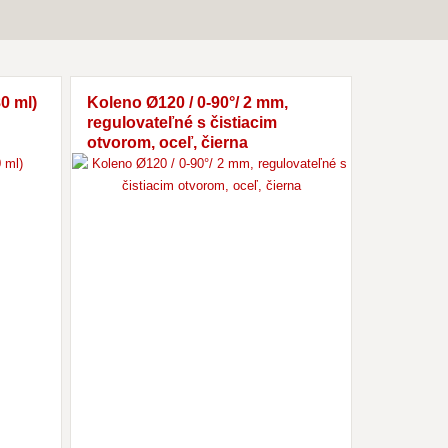
0 ml)
Koleno Ø120 / 0-90°/ 2 mm,
Rúra Ø120
regulovateľné s čistiacim
čierna
otvorom, oceľ, čierna