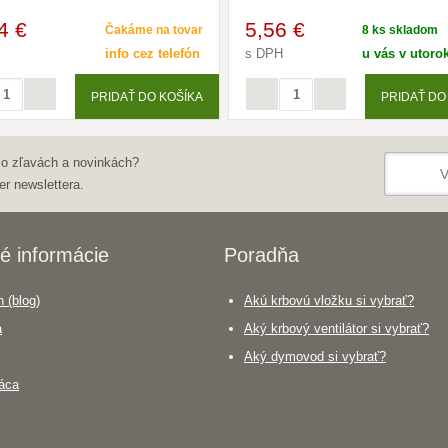
4 €
5
,56 €
Čakáme na tovar
8 ks skladom
info cez telefón
s DPH
u vás v utorok
PRIDAŤ DO KOŠÍKA
PRIDAŤ DO
 o zľavách a novinkách?
er newslettera.
é informácie
Poradňa
 (blog)
Akú krbovú vložku si vybrať?
a
Aký krbový ventilátor si vybrať?
Aký dymovod si vybrať?
áca