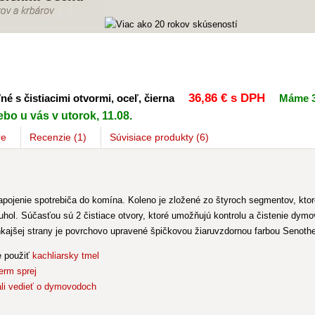
36
,86 €
s DPH
é s čistiacimi otvormi, oceľ, čierna
Máme 3
bo u vás v utorok, 11.08.
re
Recenzie (1)
Súvisiace
produkty
(6)
ojenie spotrebiča do komína. Koleno je zložené zo štyroch segmentov, kto
l. Súčasťou sú 2 čistiace otvory, ktoré umožňujú kontrolu a čistenie dymov
onkajšej strany je povrchovo upravené špičkovou žiaruvzdornou farbou Senot
e použiť
kachliarsky tmel
erm sprej
li vedieť o dymovodoch