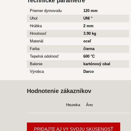
Technické parametre
Priemer dymovodu
120 mm
Uhol
UNI °
Hrúbka
2 mm
Hmotnosť
3.90 kg
Materiál
oceľ
Farba
čierna
Tepelná odolnosť
600 °C
Balenie
kartónový obal
Výrobca
Darco
Hodnotenie zákazníkov
Heureka
Áno
PRIDAJTE AJ VY SVOJU SKÚSENOSŤ