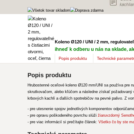
Koleno Ø120 / UNI / 2 mm, regulovateľn
ihneď k odberu u nás na sklade, ale
Popis
produktu
Technické paramet
Popis produktu
Hrubostenné oceľové koleno Ø120 mm/UNI sa používa pre nap
skrutkovačom, alebo kľúčom a následne získať požadovaný uho
krbových kachlí a ďalších spotrebičov na pevné palivo. Z v
- pre utesnenie spojov jednotlivých komponentov odporúčam
- pre opravu poškodeného povrchu slúži
žiaruvzdorný Senoth
- pre viac informácií si prečítajte článok:
Všetko čo by ste ma