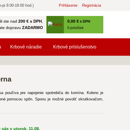
-pi 8:00-18:00 hod.)
Prihlásenie
Registrácia
0
,00 €
li ste nad
200 € s DPH
,
s DPH
ate dopravu
ZADARMO
0
položiek
u
Krbové náradie
Krbové príslušenstvo
erna
 používa pre napojenie spotrebiča do komína. Koleno je
jené pomocou spôn. Sponu je možné povoliť skrutkovačom,
 vás v utorok, 11.08.