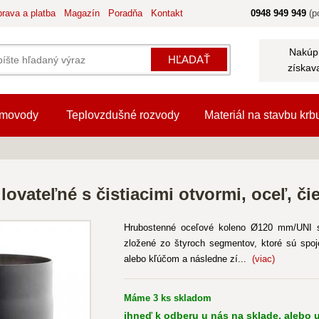
rava a platba
Magazín
Poradňa
Kontakt
0948 949 949
(po
Nakúpi
HĽADAŤ
získav
movody
Teplovzdušné rozvody
Materiál na stavbu krb
ovateľné s čistiacimi otvormi, oceľ, či
Hrubostenné oceľové koleno Ø120 mm/UNI sa
zložené zo štyroch segmentov, ktoré sú spo
alebo kľúčom a následne zí...
(viac)
Máme 3 ks skladom
ihneď k odberu u nás na sklade, alebo u