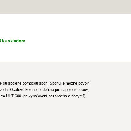
 ks skladom
ré sú spojené pomocou spôn. Sponu je možné povoliť
odu. Oceľové koleno je ideálne pre napojenie krbov,
herm UHT 600 (pri vypaľovaní nezapácha a nedymí).