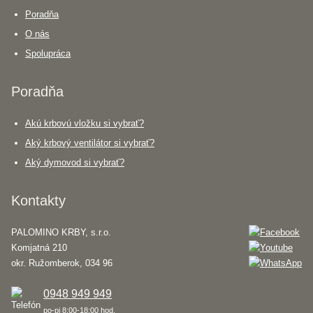
Poradňa
O nás
Spolupráca
Poradňa
Akú krbovú vložku si vybrať?
Aký krbový ventilátor si vybrať?
Aký dymovod si vybrať?
Kontakty
PALOMINO KRBY, s.r.o.
Komjatná 210
okr. Ružomberok, 034 96
0948 949 949
po-pi 8:00-18:00 hod.