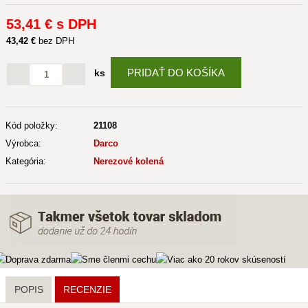
53
,41 €
s DPH
43
,42 €
bez DPH
PRIDAŤ DO KOŠÍKA
ks
Kód položky:
21108
Výrobca:
Darco
Kategória:
Nerezové kolená
POPIS
RECENZIE