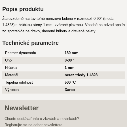
Popis produktu
Žiaruvzdorné nastaviteľné nerezové koleno v rozmedzí 0-90° (trieda
1.4828) s hrúbkou steny 1 mm, zvárané plazmou. Vhodné na odvod spalín
zo spotrebiča na drevo, drevené brikety a drevené pelety.
Technické parametre
Priemer dymovodu
130 mm
Uhol
0-90 °
Hrúbka
1 mm
Materiál
nerez triedy 1.4828
Tepelná odolnosť
600 °C
Výrobca
Darco
Newsletter
Chcete dostávať info o zľavách a novinkách?
Registrujte sa na odber newslettera.