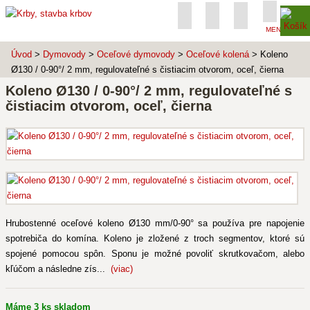
MENU
Úvod
>
Dymovody
>
Oceľové dymovody
>
Oceľové kolená
> Koleno
Ø130 / 0-90°/ 2 mm, regulovateľné s čistiacim otvorom, oceľ, čierna
Koleno Ø130 / 0-90°/ 2 mm, regulovateľné s
čistiacim otvorom, oceľ, čierna
Hrubostenné oceľové koleno Ø130 mm/0-90° sa používa pre napojenie
spotrebiča do komína. Koleno je zložené z troch segmentov, ktoré sú
spojené pomocou spôn. Sponu je možné povoliť skrutkovačom, alebo
kľúčom a následne zís...
(viac)
Máme 3 ks skladom