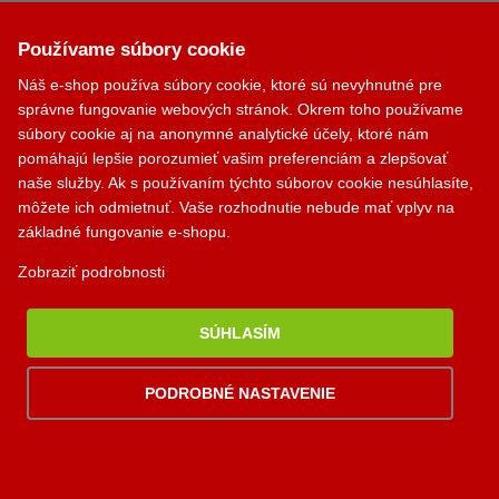
Akú krbovú vložku si vybrať?
Používame súbory cookie
Aký krbový ventilátor si vybrať?
Náš e-shop používa súbory cookie, ktoré sú nevyhnutné pre
Aký dymovod si vybrať?
správne fungovanie webových stránok. Okrem toho používame
Krbík
súbory cookie aj na anonymné analytické účely, ktoré nám
Kontakty
pomáhajú lepšie porozumieť vašim preferenciám a zlepšovať
Inteligentný krbový asistent
naše služby. Ak s používaním týchto súborov cookie nesúhlasíte,
PALOMINO KRBY, s.r.o.
môžete ich odmietnuť. Vaše rozhodnutie nebude mať vplyv na
Komjatná 210
základné fungovanie e-shopu.
okr. Ružomberok, 034 96
Zobraziť podrobnosti
0948 949 949
po-pi 8:00-18:00 hod.
SÚHLASÍM
palomino@palomino.sk
PODROBNÉ NASTAVENIE
Možnosti dopravy