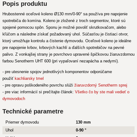
Popis produktu
Hrubostenné oceľové koleno Ø130 mm/0-90° sa používa pre napojenie
spotrebiča do komína. Koleno je zložené z troch segmentov, ktoré sú
spojené pomocou spôn. Sponu je možné povoliť skrutkovačom, alebo
kľúčom a následne získať požadovaný uhol. Súčasťou je čistiaci otvor,
ktorý umožňuje kontrolu a čistenie dymovodu. Oceľové koleno je ideálne
pre napojenie krbov, krbových kachlí a ďalších spotrebičov na pevné
palivo. Z vonkajšej strany je povrchovo upravené špičkovou žiaruvzdornou
farbou Senotherm UHT 600 (pri vypaľovaní nezapácha a nedymí).
- pre utesnenie spojov jednotlivých komponentov odporúčame
použiť
kachliarsky tmel
- pre opravu poškodeného povrchu slúži
žiaruvzdorný Senotherm sprej
- pre viac informácií si prečítajte článok:
Všetko čo by ste mali vedieť o
dymovodoch
Technické parametre
Priemer dymovodu
130 mm
Uhol
0-90 °