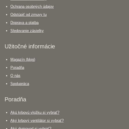
Ochrana osobných údajov
Odstúpiť od zmuvy tu
Doprava a platba
Sledovanie zásielky
Užitočné informácie
Magazín (blog)
Poradňa
O nás
Spolupráca
Poradňa
Akú krbovú vložku si vybrať?
Aký krbový ventilátor si vybrať?
Aký dymovod si vybrať?