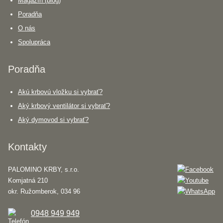
Magazín (blog)
Poradňa
O nás
Spolupráca
Poradňa
Akú krbovú vložku si vybrať?
Aký krbový ventilátor si vybrať?
Aký dymovod si vybrať?
Kontakty
PALOMINO KRBY, s.r.o.
Komjatná 210
okr. Ružomberok, 034 96
0948 949 949