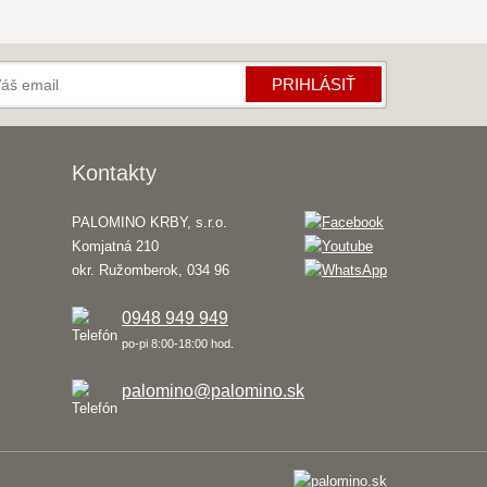
PRIHLÁSIŤ
Kontakty
PALOMINO KRBY, s.r.o.
Komjatná 210
okr. Ružomberok, 034 96
0948 949 949
po-pi 8:00-18:00 hod.
palomino@palomino.sk