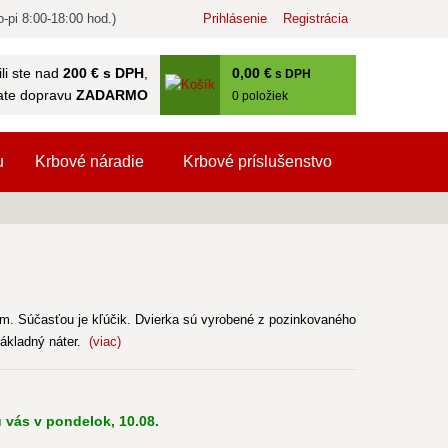
-pi 8:00-18:00 hod.)
Prihlásenie
Registrácia
0
,00 €
li ste nad
200 € s DPH
,
s DPH
ate dopravu
ZADARMO
0
položiek
u
Krbové náradie
Krbové príslušenstvo
m. Súčasťou je kľúčik. Dvierka sú vyrobené z pozinkovaného
základný náter.
(viac)
 vás v pondelok, 10.08.