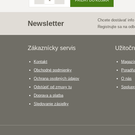
PRIDAŤ DO KOŠÍKA
Chcete dostávať info
Newsletter
Registrujte sa na odb
Zákaznícky servis
Užitočn
Kontakt
Magazín
Obchodné podmienky
Poradň
Ochrana osobných údajov
O nás
Odstúpiť od zmuvy tu
Spolupr
Doprava a platba
Sledovanie zásielky