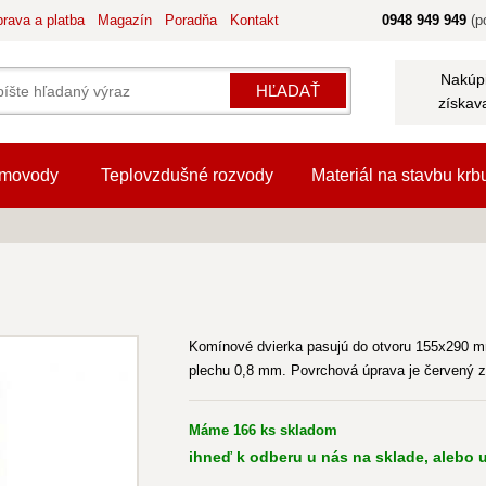
rava a platba
Magazín
Poradňa
Kontakt
0948 949 949
(po
Nakúpi
HĽADAŤ
získav
movody
Teplovzdušné rozvody
Materiál na stavbu krb
Komínové dvierka pasujú do otvoru 155x290 m
plechu 0,8 mm. Povrchová úprava je červený 
Máme 166 ks skladom
ihneď k odberu u nás na sklade, alebo u