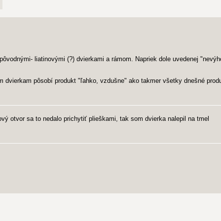
pôvodnými- liatinovými (?) dvierkami a rámom. Napriek dole uvedenej "nevý
 dvierkam pôsobí produkt "ľahko, vzdušne" ako takmer všetky dnešné produkt
ý otvor sa to nedalo prichytiť plieškami, tak som dvierka nalepil na tmel