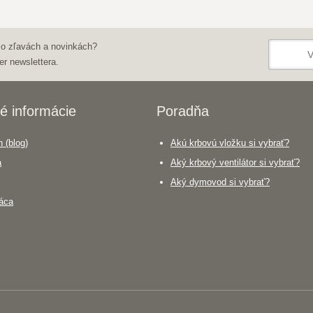
 o zľavách a novinkách?
er newslettera.
é informácie
Poradňa
 (blog)
Akú krbovú vložku si vybrať?
a
Aký krbový ventilátor si vybrať?
Aký dymovod si vybrať?
áca