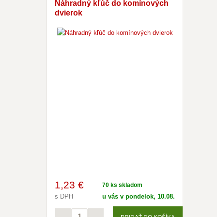
Náhradný kľúč do komínových
dvierok
1
,23 €
70 ks skladom
s DPH
u vás v pondelok, 10.08.