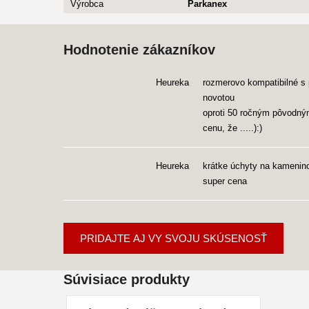
Výrobca
Parkanex
Hodnotenie zákazníkov
Heureka
rozmerovo kompatibilné s 
novotou
oproti 50 ročným pôvodným
cenu, že .....):)
Heureka
krátke úchyty na kameninov
super cena
PRIDAJTE AJ VY SVOJU SKÚSENOSŤ
Súvisiace produkty