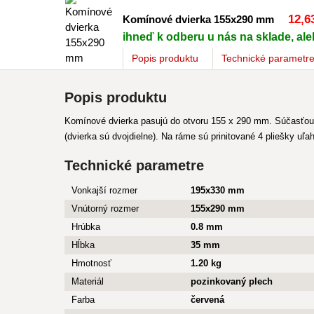
12
,6
Komínové dvierka 155x290 mm
ihneď k odberu u nás na sklade, ale
Popis
produktu
Technické parametr
Popis produktu
Komínové dvierka pasujú do otvoru 155 x 290 mm. Súčasťou j
(dvierka sú dvojdielne). Na ráme sú prinitované 4 pliešky u
Technické parametre
Vonkajší rozmer
195x330 mm
Vnútorný rozmer
155x290 mm
Hrúbka
0.8 mm
Hĺbka
35 mm
Hmotnosť
1.20 kg
Materiál
pozinkovaný plech
Farba
červená