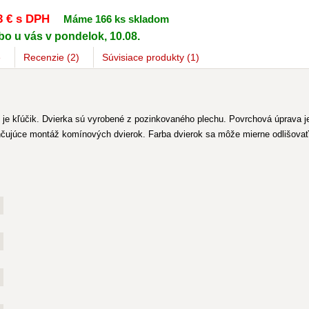
3 €
s DPH
Máme 166 ks skladom
bo u vás v pondelok, 10.08.
e
Recenzie (2)
Súvisiace
produkty
(1)
e kľúčik. Dvierka sú vyrobené z pozinkovaného plechu. Povrchová úprava je
ľahčujúce montáž komínových dvierok. Farba dvierok sa môže mierne odlišova