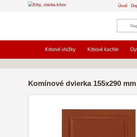
Úvod
Dop
Krbové vložky
Krbové kachle
Dy
Komínové dvierka 155x290 mm