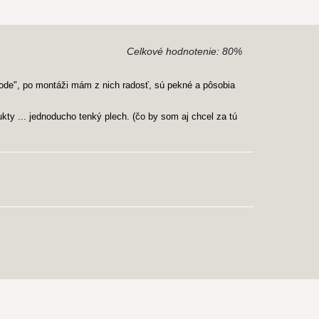
Celkové hodnotenie:
80%
hode", po montáži mám z nich radosť, sú pekné a pôsobia
y ... jednoducho tenký plech. (čo by som aj chcel za tú