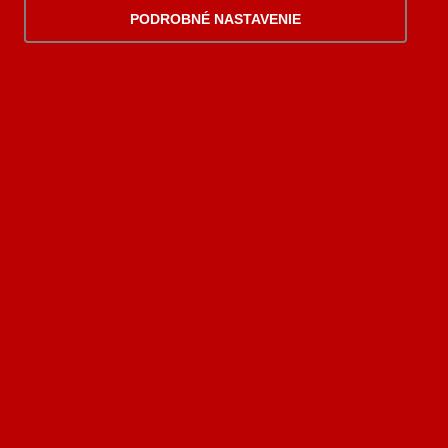
PODROBNÉ NASTAVENIE
palomino@palomino.sk
Možnosti dopravy
Možnosti platby
Viac
informácií
2006-2026 © Palomino.sk, všetky práva vyhradené. Tento web používa
súbory
cookies
. Prehliadaním webu vyjadrujete súhlas s ich používaním.
AI asistent od NEXT176