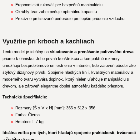
Ergonomická rukoväť pre bezpečnú manipuláciu
Okrúhly tvar zabezpečuje optimálnu kapacitu
Precízne prelisované perforácie pre lepšie prúdenie vzduchu
Využitie pri krboch a kachliach
Tento model je ideálny na
skladovanie a prenášanie palivového dreva
priamo k ohnisku. Jeho pevná konštrukcia a kompaktné rozmery
umožňujú bezproblémové umiestnenie v interiéri, kde zároveň pôsobí ako
štýlový dizajnový prvok. Spojenie hladkých línií, kvalitných materiálov a
moderného tvaru vytvára doplnok, ktorý nielen uľahčuje manipuláciu s
drevom, ale zároveň elegantne doplní atmosféru každého priestoru.
Technické špecifikácie:
Rozmery [Š x V x H] [mm]: 356 x 512 x 356
Farba: Čierna
Hmotnosť: 7 kg
Ideálna voľba pre tých, ktorí hľadajú spojenie praktickosti, trvácnosti
a čistého dizajnu.