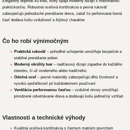
Elegantný doplnok ku krbu, ktorý spája moderný dizajn s maximálnou
praktickosťou. Robustná oceľová konštrukcia a pevná rukoväť
zabezpečujú jednoduché prenášanie dreva, zatiaľ čo perforovaná horná
časť dodáva košu vzdušnosť a štýlový charakter.
Čo ho robí výnimočným
Praktická rukoväť
– pohodlné uchopenie umožňuje bezpečné a
stabilné prenášanie polien.
Moderný okrúhly tvar
– nadčasový dizajn zapadne do každého
interiéru, či už moderného alebo tradičného.
Odolná oceľ
– pevné materiály zabezpečujú dlhú životnosť a
vysokú spoľahlivosť pri každodennom používaní.
Ventilácia perforovanou časťou
– vzdušné otvory umožňujú
prirodzené odvetrávanie dreva a dodávajú košu jedinečný vzhľad.
Vlastnosti a technické výhody
Kvalitná oceľová konštrukcia s čiernym matným povrchom