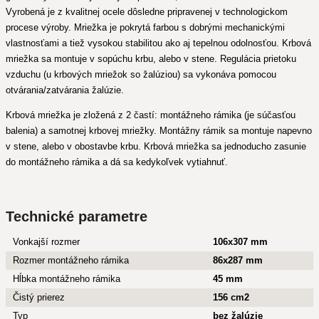
Vyrobená je z kvalitnej ocele dôsledne pripravenej v technologickom
procese výroby. Mriežka je pokrytá farbou s dobrými mechanickými
vlastnosťami a tiež vysokou stabilitou ako aj tepelnou odolnosťou. Krbová
mriežka sa montuje v sopúchu krbu, alebo v stene. Regulácia prietoku
vzduchu (u krbových mriežok so žalúziou) sa vykonáva pomocou
otvárania/zatvárania žalúzie.
Krbová mriežka je zložená z 2 častí: montážneho rámika (je súčasťou
balenia) a samotnej krbovej mriežky. Montážny rámik sa montuje napevno
v stene, alebo v obostavbe krbu. Krbová mriežka sa jednoducho zasunie
do montážneho rámika a dá sa kedykoľvek vytiahnuť.
Technické parametre
Vonkajší rozmer
106x307 mm
Rozmer montážneho rámika
86x287 mm
Hĺbka montážneho rámika
45 mm
Čistý prierez
156 cm2
Typ
bez žalúzie