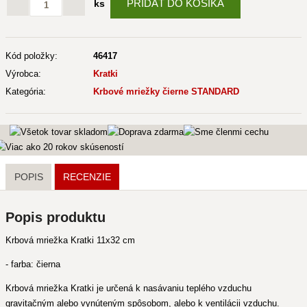
PRIDAŤ DO KOŠÍKA
ks
Kód položky:
46417
Výrobca:
Kratki
Kategória:
Krbové mriežky čierne STANDARD
POPIS
RECENZIE
Popis produktu
Krbová mriežka Kratki 11x32 cm
- farba: čierna
Krbová mriežka Kratki je určená k nasávaniu teplého vzduchu
gravitačným alebo vynúteným spôsobom, alebo k ventilácii vzduchu.