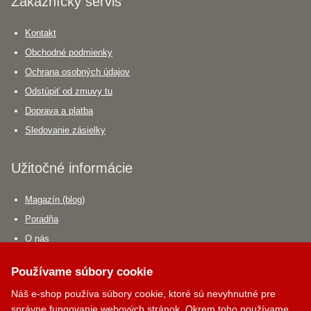
Zákaznícky servis
Kontakt
Obchodné podmienky
Ochrana osobných údajov
Odstúpiť od zmuvy tu
Doprava a platba
Sledovanie zásielky
Užitočné informácie
Magazín (blog)
Poradňa
O nás
Spolupráca
Používame súbory cookie
Náš e-shop používa súbory cookie, ktoré sú nevyhnutné pre
Poradňa
správne fungovanie webových stránok. Okrem toho používame