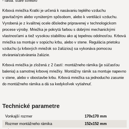
- farba: staré striebro
Krbová mriežka Kratki je určená k nasávaniu teplého vzduchu
gravitačným alebo vynúteným spôsobom, alebo k ventilácii vzduchu.
Vyrobená je z kvalitnej ocele dôsledne pripravenej v technologickom
procese výroby. Mriežka je pokrytá farbou s dobrými mechanickými
vlastnosťami a tiež vysokou stabilitou ako aj tepelnou odolnosťou. Krbová
mriežka sa montuje v sopúchu krbu, alebo v stene. Regulácia prietoku
vzduchu (u krbových mriežok so žalúziou) sa vykonáva pomocou
otvárania/zatvárania žalúzie.
Krbová mriežka je zložená z 2 častí: montážneho rámika (je súčasťou
balenia) a samotnej krbovej mriežky. Montážny rámik sa montuje napevno
v stene, alebo v obostavbe krbu. Krbová mriežka sa jednoducho zasunie
do montážneho rámika a dá sa kedykoľvek vytiahnuť.
Technické parametre
Vonkajší rozmer
170x170 mm
Rozmer montážneho rámika
152x152 mm