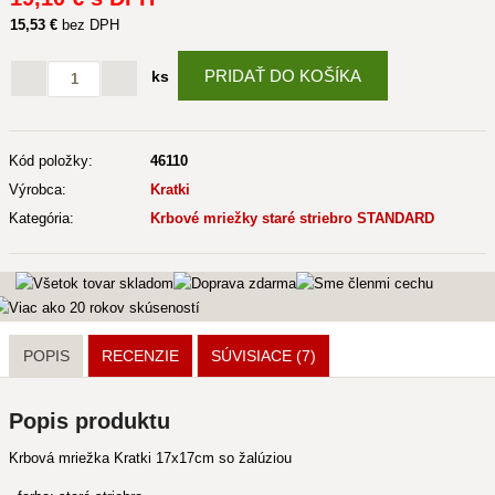
15
,53 €
bez DPH
PRIDAŤ DO KOŠÍKA
ks
Kód položky:
46110
Výrobca:
Kratki
Kategória:
Krbové mriežky staré striebro STANDARD
POPIS
RECENZIE
SÚVISIACE
(7)
Popis produktu
Krbová mriežka Kratki 17x17cm so žalúziou