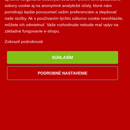
súbory cookie aj na anonymné analytické účely, ktoré nám
Akú krbovú vložku si vybrať?
pomáhajú lepšie porozumieť vašim preferenciám a zlepšovať
Aký krbový ventilátor si vybrať?
naše služby. Ak s používaním týchto súborov cookie nesúhlasíte,
Aký dymovod si vybrať?
môžete ich odmietnuť. Vaše rozhodnutie nebude mať vplyv na
základné fungovanie e-shopu.
Kontakty
Krbík
Zobraziť podrobnosti
Inteligentný krbový asistent
PALOMINO KRBY, s.r.o.
SÚHLASÍM
Komjatná 210
okr. Ružomberok, 034 96
PODROBNÉ NASTAVENIE
0948 949 949
po-pi 8:00-18:00 hod.
palomino@palomino.sk
Možnosti dopravy