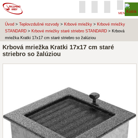
MENU
Úvod
>
Teplovzdušné rozvody
>
Krbové mriežky
>
Krbové mriežky
STANDARD
>
Krbové mriežky staré striebro STANDARD
> Krbová
mriežka Kratki 17x17 cm staré striebro so žalúziou
Krbová mriežka Kratki 17x17 cm staré
striebro so žalúziou