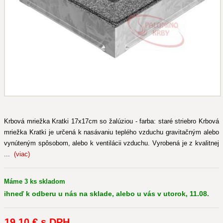
Krbová mriežka Kratki 17x17cm so žalúziou - farba: staré striebro Krbová
mriežka Kratki je určená k nasávaniu teplého vzduchu gravitačným alebo
vynúteným spôsobom, alebo k ventilácii vzduchu. Vyrobená je z kvalitnej
...
(viac)
Máme 3 ks skladom
ihneď k odberu u nás na sklade, alebo u vás v utorok, 11.08.
19
,10 €
s DPH