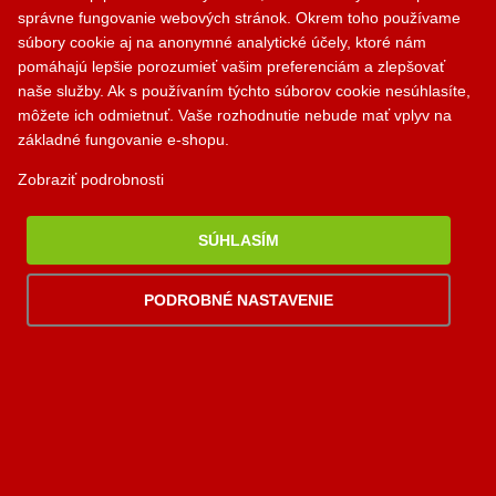
Poradňa
správne fungovanie webových stránok. Okrem toho používame
súbory cookie aj na anonymné analytické účely, ktoré nám
Akú krbovú vložku si vybrať?
pomáhajú lepšie porozumieť vašim preferenciám a zlepšovať
Aký krbový ventilátor si vybrať?
naše služby. Ak s používaním týchto súborov cookie nesúhlasíte,
môžete ich odmietnuť. Vaše rozhodnutie nebude mať vplyv na
Aký dymovod si vybrať?
základné fungovanie e-shopu.
Kontakty
Krbík
Zobraziť podrobnosti
Inteligentný krbový asistent
PALOMINO KRBY, s.r.o.
SÚHLASÍM
Komjatná 210
okr. Ružomberok, 034 96
PODROBNÉ NASTAVENIE
0948 949 949
po-pi 8:00-18:00 hod.
palomino@palomino.sk
Možnosti dopravy