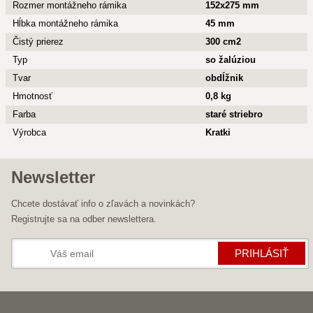
Rozmer montážneho rámika
152x275 mm
Hĺbka montážneho rámika
45 mm
Čistý prierez
300 cm2
Typ
so žalúziou
Tvar
obdĺžnik
Hmotnosť
0,8 kg
Farba
staré striebro
Výrobca
Kratki
Newsletter
Chcete dostávať info o zľavách a novinkách?
Registrujte sa na odber newslettera.
PRIHLÁSIŤ