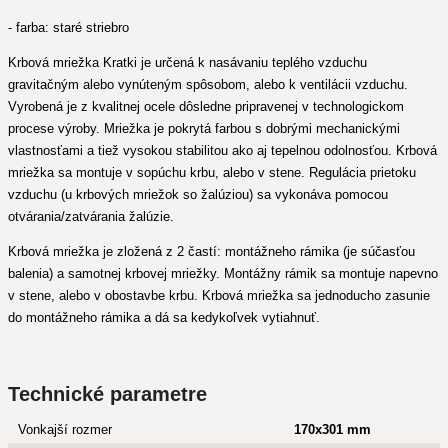
- farba: staré striebro
Krbová mriežka Kratki je určená k nasávaniu teplého vzduchu
gravitačným alebo vynúteným spôsobom, alebo k ventilácii vzduchu.
Vyrobená je z kvalitnej ocele dôsledne pripravenej v technologickom
procese výroby. Mriežka je pokrytá farbou s dobrými mechanickými
vlastnosťami a tiež vysokou stabilitou ako aj tepelnou odolnosťou. Krbová
mriežka sa montuje v sopúchu krbu, alebo v stene. Regulácia prietoku
vzduchu (u krbových mriežok so žalúziou) sa vykonáva pomocou
otvárania/zatvárania žalúzie.
Krbová mriežka je zložená z 2 častí: montážneho rámika (je súčasťou
balenia) a samotnej krbovej mriežky. Montážny rámik sa montuje napevno
v stene, alebo v obostavbe krbu. Krbová mriežka sa jednoducho zasunie
do montážneho rámika a dá sa kedykoľvek vytiahnuť.
Technické parametre
Vonkajší rozmer
170x301 mm