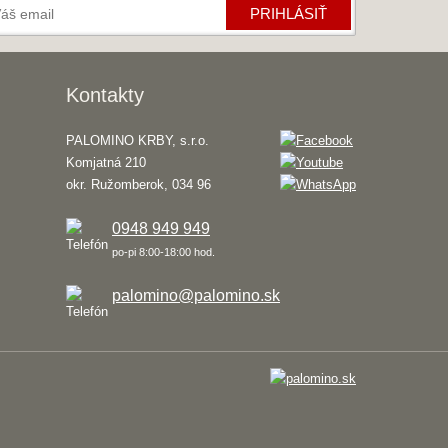
PRIHLÁSIŤ
Kontakty
PALOMINO KRBY, s.r.o.
Komjatná 210
okr. Ružomberok, 034 96
0948 949 949
po-pi 8:00-18:00 hod.
palomino@palomino.sk