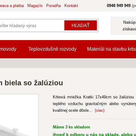
rava a platba
Magazín
Poradňa
Kontakt
0948 949 949
(po
Nakúpi
HĽADAŤ
získav
movody
Teplovzdušné rozvody
Materiál na stavbu krb
 biela so žalúziou
Krbová mriežka Kratki 17x49cm so žalúziou -
teplého vzduchu gravitačným alebo vynúten
kvalitnej ocele dôsle...
(viac)
Máme 3 ks skladom
ihneď k odberu u nás na sklade, alebo u