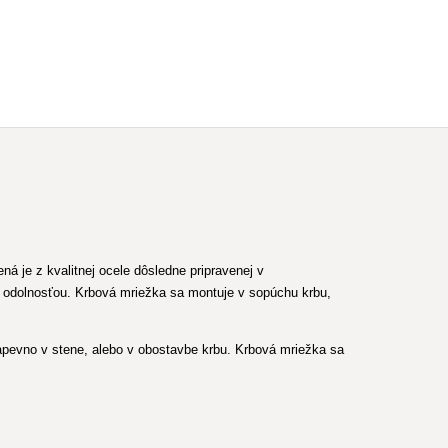
 je z kvalitnej ocele dôsledne pripravenej v
u odolnosťou. Krbová mriežka sa montuje v sopúchu krbu,
apevno v stene, alebo v obostavbe krbu. Krbová mriežka sa