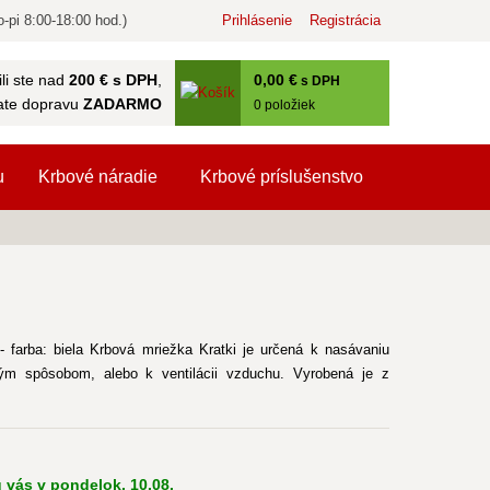
-pi 8:00-18:00 hod.)
Prihlásenie
Registrácia
0
,00 €
li ste nad
200 € s DPH
,
s DPH
ate dopravu
ZADARMO
0
položiek
u
Krbové náradie
Krbové príslušenstvo
 farba: biela Krbová mriežka Kratki je určená k nasávaniu
ým spôsobom, alebo k ventilácii vzduchu. Vyrobená je z
 vás v pondelok, 10.08.