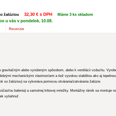
32
,30 €
s DPH
so žalúziou
Máme 3 ks skladom
bo u vás v pondelok, 10.08.
e
Recenzie
 gravitačným alebo vynúteným spôsobom, alebo k ventilácii vzduchu. Vyrobená
 dobrými mechanickými vlastnosťami a tiež vysokou stabilitou ako aj tepelno
žok so žalúziou) sa vykonáva pomocou otvárania/zatvárania žalúzie.
 súčasťou balenia) a samotnej krbovej mriežky. Montážny rámik sa montuje n
ek vytiahnuť.