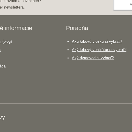
 o zľavách a novinkách?
er newslettera.
é informácie
Poradňa
 (blog)
Akú krbovú vložku si vybrať?
a
Aký krbový ventilátor si vybrať?
Aký dymovod si vybrať?
áca