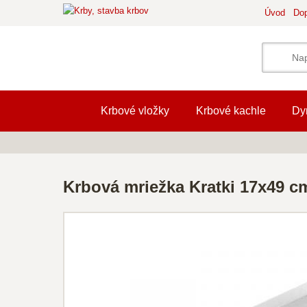
Úvod
Dop
Krbové vložky
Krbové kachle
Dy
Krbová mriežka Kratki 17x49 cm