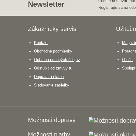
Chcete dostávať info
Newsletter
Registrujte sa na odb
Zákaznícky servis
Užitočn
Kontakt
Magazín
Obchodné podmienky
Poradň
Ochrana osobných údajov
O nás
Odstúpiť od zmuvy tu
Spolupr
Doprava a platba
Sledovanie zásielky
Možnosti dopravy
Možnosti platby