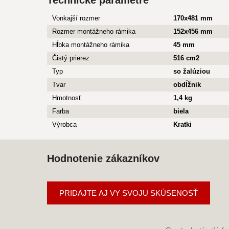
Technické parametre
Vonkajší rozmer
170x481 mm
Rozmer montážneho rámika
152x456 mm
Hĺbka montážneho rámika
45 mm
Čistý prierez
516 cm2
Typ
so žalúziou
Tvar
obdĺžnik
Hmotnosť
1,4 kg
Farba
biela
Výrobca
Kratki
Hodnotenie zákazníkov
PRIDAJTE AJ VY SVOJU SKÚSENOSŤ