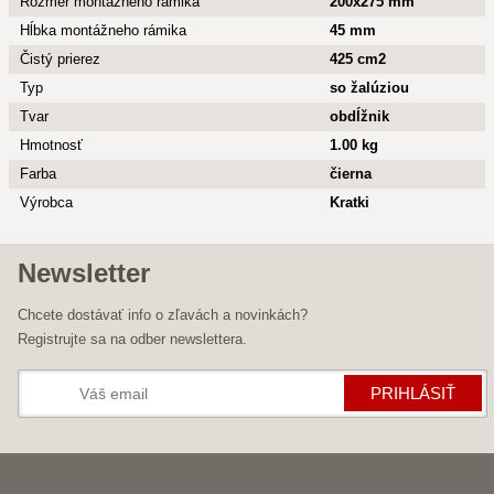
Rozmer montážneho rámika
200x275 mm
Hĺbka montážneho rámika
45 mm
Čistý prierez
425 cm2
Typ
so žalúziou
Tvar
obdĺžnik
Hmotnosť
1.00 kg
Farba
čierna
Výrobca
Kratki
Newsletter
Chcete dostávať info o zľavách a novinkách?
Registrujte sa na odber newslettera.
PRIHLÁSIŤ