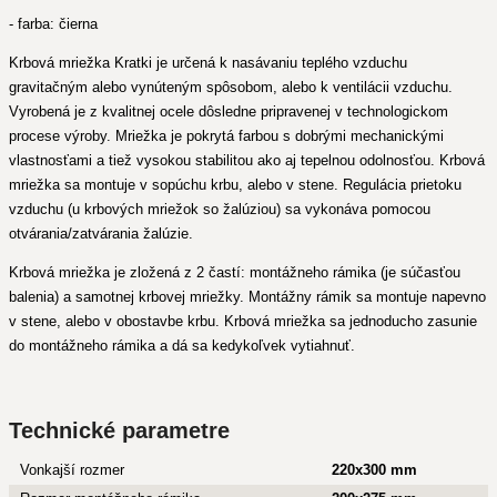
- farba: čierna
Krbová mriežka Kratki je určená k nasávaniu teplého vzduchu
gravitačným alebo vynúteným spôsobom, alebo k ventilácii vzduchu.
Vyrobená je z kvalitnej ocele dôsledne pripravenej v technologickom
procese výroby. Mriežka je pokrytá farbou s dobrými mechanickými
vlastnosťami a tiež vysokou stabilitou ako aj tepelnou odolnosťou. Krbová
mriežka sa montuje v sopúchu krbu, alebo v stene. Regulácia prietoku
vzduchu (u krbových mriežok so žalúziou) sa vykonáva pomocou
otvárania/zatvárania žalúzie.
Krbová mriežka je zložená z 2 častí: montážneho rámika (je súčasťou
balenia) a samotnej krbovej mriežky. Montážny rámik sa montuje napevno
v stene, alebo v obostavbe krbu. Krbová mriežka sa jednoducho zasunie
do montážneho rámika a dá sa kedykoľvek vytiahnuť.
Technické parametre
Vonkajší rozmer
220x300 mm