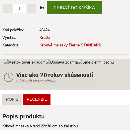
PRIDAŤ DO KOŠÍKA
ks
Kód položky:
46424
Výrobca:
Kratki
Kategória:
Krbové mriežky čierne STANDARD
POPIS
RECENZIE
Popis produktu
Krbová mriežka Kratki 22x30 cm so žalúziou