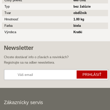
Čistý prierez
680 cm2
Typ
bez žalúzie
Tvar
obdĺžnik
Hmotnosť
1.00 kg
Farba
biela
Výrobca
Kratki
Newsletter
Chcete dostávať info o zľavách a novinkách?
Registrujte sa na odber newslettera.
PRIHLÁSIŤ
Zákaznícky servis