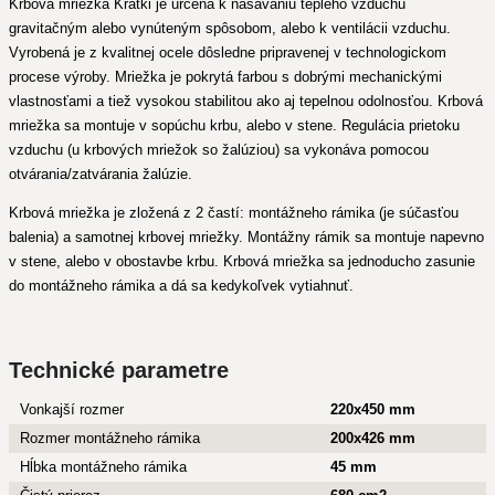
Krbová mriežka Kratki je určená k nasávaniu teplého vzduchu
gravitačným alebo vynúteným spôsobom, alebo k ventilácii vzduchu.
Vyrobená je z kvalitnej ocele dôsledne pripravenej v technologickom
procese výroby. Mriežka je pokrytá farbou s dobrými mechanickými
vlastnosťami a tiež vysokou stabilitou ako aj tepelnou odolnosťou. Krbová
mriežka sa montuje v sopúchu krbu, alebo v stene. Regulácia prietoku
vzduchu (u krbových mriežok so žalúziou) sa vykonáva pomocou
otvárania/zatvárania žalúzie.
Krbová mriežka je zložená z 2 častí: montážneho rámika (je súčasťou
balenia) a samotnej krbovej mriežky. Montážny rámik sa montuje napevno
v stene, alebo v obostavbe krbu. Krbová mriežka sa jednoducho zasunie
do montážneho rámika a dá sa kedykoľvek vytiahnuť.
Technické parametre
Vonkajší rozmer
220x450 mm
Rozmer montážneho rámika
200x426 mm
Hĺbka montážneho rámika
45 mm