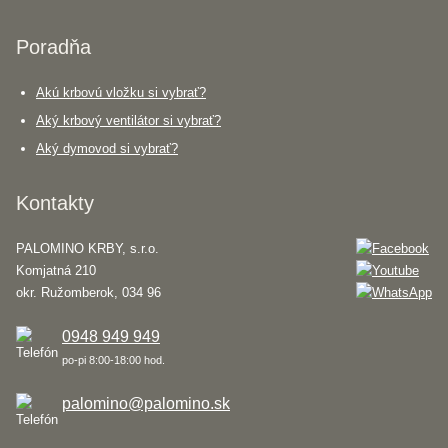
Poradňa
Akú krbovú vložku si vybrať?
Aký krbový ventilátor si vybrať?
Aký dymovod si vybrať?
Kontakty
PALOMINO KRBY, s.r.o.
Komjatná 210
okr. Ružomberok, 034 96
0948 949 949
po-pi 8:00-18:00 hod.
palomino@palomino.sk