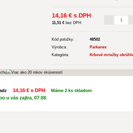
14
,16 €
s DPH
11
,51 €
bez DPH
Kód položky:
48502
Výrobca:
Parkanex
Kategória:
Krbové mriežky okrúh
14
,16 €
s DPH
adz
Máme 2 ks skladom
o u vás zajtra, 07.08.