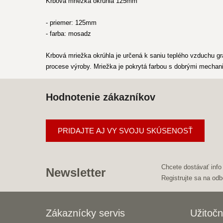
Krbová mriežka okrúhla 125mm
- priemer: 125mm
- farba: mosadz
Krbová mriežka okrúhla je určená k saniu teplého vzduchu gr
procese výroby. Mriežka je pokrytá farbou s dobrými mechani
Hodnotenie zákazníkov
PRIDAJTE AJ VY SVOJU SKÚSENOSŤ
Chcete dostávať info
Newsletter
Registrujte sa na odb
Zákaznícky servis
Užitočn