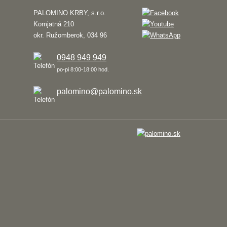
PALOMINO KRBY, s.r.o.
Komjatná 210
okr. Ružomberok, 034 96
0948 949 949
po-pi 8:00-18:00 hod.
palomino@palomino.sk