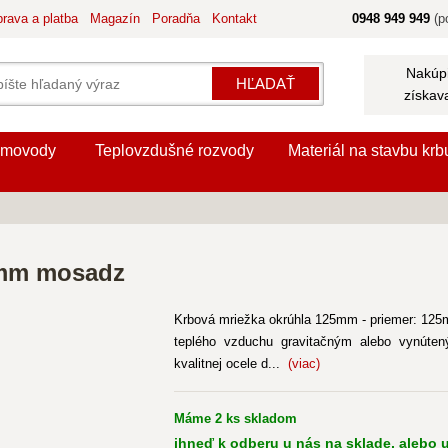
rava a platba
Magazín
Poradňa
Kontakt
0948 949 949
(po
Nakúpi
HĽADAŤ
získav
movody
Teplovzdušné rozvody
Materiál na stavbu krb
 mm mosadz
Krbová mriežka okrúhla 125mm - priemer: 125m
teplého vzduchu gravitačným alebo vynúten
kvalitnej ocele d...
(viac)
Máme 2 ks skladom
ihneď k odberu u nás na sklade, alebo u 