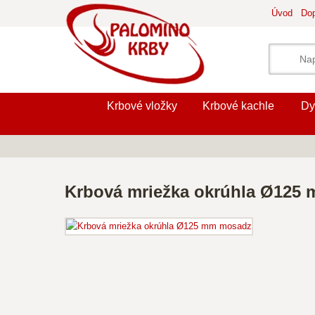
Úvod
Dop
Krbové vložky
Krbové kachle
Dy
Krbová mriežka okrúhla Ø125