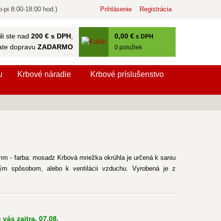
-pi 8:00-18:00 hod.)
Prihlásenie
Registrácia
0
,00 €
li ste nad
200 € s DPH
,
s DPH
ate dopravu
ZADARMO
0
položiek
u
Krbové náradie
Krbové príslušenstvo
m - farba: mosadz Krbová mriežka okrúhla je určená k saniu
ým spôsobom, alebo k ventilácii vzduchu. Vyrobená je z
vás zajtra, 07.08.