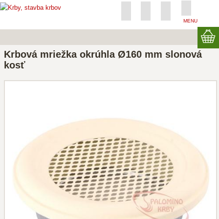
MENU
Krbová mriežka okrúhla Ø160 mm slonová
kosť