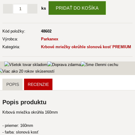
PRIDAŤ DO KOŠÍKA
ks
Kód položky:
48602
Výrobca:
Parkanex
Kategória:
Krbové mriežky okrúhle slonová kosť PREMIUM
POPIS
RECENZIE
Popis produktu
Krbová mriežka okrúhla 160mm
- priemer: 160mm
- farba: slonová kosť