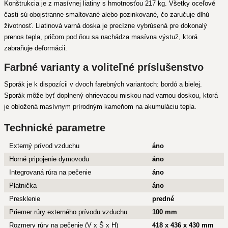
Konštrukcia je z masívnej liatiny s hmotnosťou 217 kg. Všetky oceľové
časti sú obojstranne smaltované alebo pozinkované, čo zaručuje dlhú
životnosť. Liatinová varná doska je precízne vybrúsená pre dokonalý
prenos tepla, pričom pod ňou sa nachádza masívna výstuž, ktorá
zabraňuje deformácii.
Farbné varianty a voliteľné príslušenstvo
Sporák je k dispozícii v dvoch farebných variantoch: bordó a bielej.
Sporák môže byť doplnený ohrievacou miskou nad varnou doskou, ktorá
je obložená masívnym prírodným kameňom na akumuláciu tepla.
Technické parametre
Externý prívod vzduchu
áno
Horné pripojenie dymovodu
áno
Integrovaná rúra na pečenie
áno
Platnička
áno
Presklenie
predné
Priemer rúry externého prívodu vzduchu
100 mm
Rozmery rúry na pečenie (V x Š x H)
418 x 436 x 430 mm