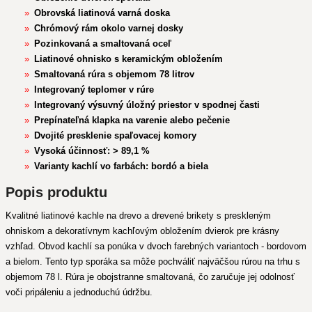
Obrovská liatinová varná doska
Chrómový rám okolo varnej dosky
Pozinkovaná a smaltovaná oceľ
Liatinové ohnisko s keramickým obložením
Smaltovaná rúra s objemom 78 litrov
Integrovaný teplomer v rúre
Integrovaný výsuvný úložný priestor v spodnej časti
Prepínateľná klapka na varenie alebo pečenie
Dvojité presklenie spaľovacej komory
Vysoká účinnosť: > 89,1 %
Varianty kachlí vo farbách: bordó a biela
Popis produktu
Kvalitné liatinové kachle na drevo a drevené brikety s preskleným
ohniskom a dekoratívnym kachľovým obložením dvierok pre krásny
vzhľad. Obvod kachlí sa ponúka v dvoch farebných variantoch - bordovom
a bielom. Tento typ sporáka sa môže pochváliť najväčšou rúrou na trhu s
objemom 78 l. Rúra je obojstranne smaltovaná, čo zaručuje jej odolnosť
voči pripáleniu a jednoduchú údržbu.