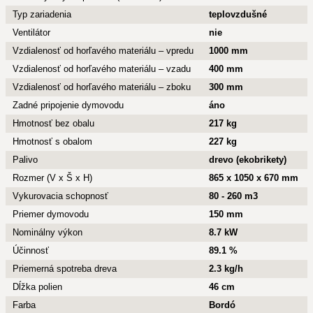
Typ zariadenia
teplovzdušné
Ventilátor
nie
Vzdialenosť od horľavého materiálu – vpredu
1000 mm
Vzdialenosť od horľavého materiálu – vzadu
400 mm
Vzdialenosť od horľavého materiálu – zboku
300 mm
Zadné pripojenie dymovodu
áno
Hmotnosť bez obalu
217 kg
Hmotnosť s obalom
227 kg
Palivo
drevo (ekobrikety)
Rozmer (V x Š x H)
865 x 1050 x 670 mm
Vykurovacia schopnosť
80 - 260 m3
Priemer dymovodu
150 mm
Nominálny výkon
8.7 kW
Účinnosť
89.1 %
Priemerná spotreba dreva
2.3 kg/h
Dĺžka polien
46 cm
Farba
Bordó