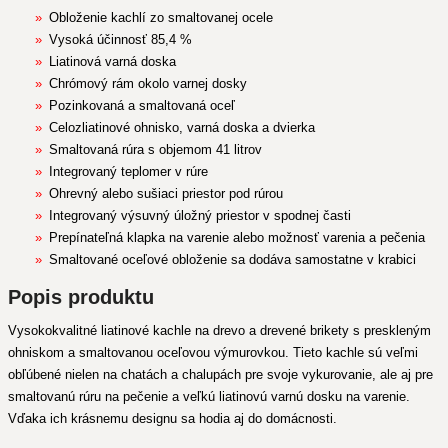
Obloženie kachlí zo smaltovanej ocele
Vysoká účinnosť 85,4 %
Liatinová varná doska
Chrómový rám okolo varnej dosky
Pozinkovaná a smaltovaná oceľ
Celozliatinové ohnisko, varná doska a dvierka
Smaltovaná rúra s objemom 41 litrov
Integrovaný teplomer v rúre
Ohrevný alebo sušiaci priestor pod rúrou
Integrovaný výsuvný úložný priestor v spodnej časti
Prepínateľná klapka na varenie alebo možnosť varenia a pečenia
Smaltované oceľové obloženie sa dodáva samostatne v krabici
Popis produktu
Vysokokvalitné liatinové kachle na drevo a drevené brikety s preskleným
ohniskom a smaltovanou oceľovou výmurovkou. Tieto kachle sú veľmi
obľúbené nielen na chatách a chalupách pre svoje vykurovanie, ale aj pre
smaltovanú rúru na pečenie a veľkú liatinovú varnú dosku na varenie.
Vďaka ich krásnemu designu sa hodia aj do domácnosti.