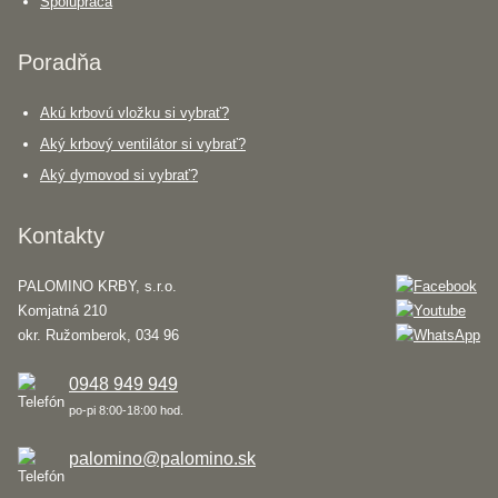
Spolupráca
Poradňa
Akú krbovú vložku si vybrať?
Aký krbový ventilátor si vybrať?
Aký dymovod si vybrať?
Kontakty
PALOMINO KRBY, s.r.o.
Komjatná 210
okr. Ružomberok, 034 96
0948 949 949
po-pi 8:00-18:00 hod.
palomino@palomino.sk