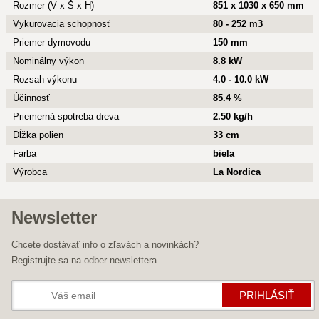
Rozmer (V x Š x H)
851 x 1030 x 650 mm
Vykurovacia schopnosť
80 - 252 m3
Priemer dymovodu
150 mm
Nominálny výkon
8.8 kW
Rozsah výkonu
4.0 - 10.0 kW
Účinnosť
85.4 %
Priemerná spotreba dreva
2.50 kg/h
Dĺžka polien
33 cm
Farba
biela
Výrobca
La Nordica
Newsletter
Chcete dostávať info o zľavách a novinkách?
Registrujte sa na odber newslettera.
PRIHLÁSIŤ