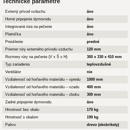
Technické parametre
Externý prívod vzduchu
áno
Horné pripojenie dymovodu
áno
Integrovaná rúra na pečenie
áno
Platnička
áno
Presklenie
predné
Priemer rúry externého prívodu vzduchu
120 mm
Rozmery rúry na pečenie (V x Š x H)
300 x 330 x 410 mm
Typ zariadenia
teplovzdušné
Ventilátor
nie
Vzdialenosť od horľavého materiálu – vpredu
1000 mm
Vzdialenosť od horľavého materiálu – vzadu
400 mm
Vzdialenosť od horľavého materiálu – zboku
300 mm
Zadné pripojenie dymovodu
áno
Hmotnosť bez obalu
170 kg
Hmotnosť s obalom
190 kg
Palivo
drevo (ekobrikety)