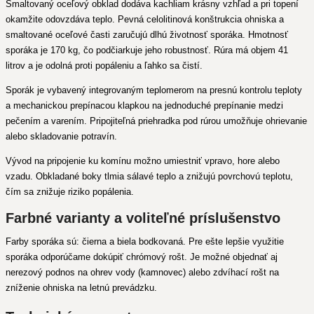
Smaltovaný oceľový obklad dodáva kachliam krásny vzhľad a pri topení
okamžite odovzdáva teplo. Pevná celolitinová konštrukcia ohniska a
smaltované oceľové časti zaručujú dlhú životnosť sporáka. Hmotnosť
sporáka je 170 kg, čo podčiarkuje jeho robustnosť. Rúra má objem 41
litrov a je odolná proti popáleniu a ľahko sa čistí.
Sporák je vybavený integrovaným teplomerom na presnú kontrolu teploty
a mechanickou prepínacou klapkou na jednoduché prepínanie medzi
pečením a varením. Pripojiteľná priehradka pod rúrou umožňuje ohrievanie
alebo skladovanie potravín.
Vývod na pripojenie ku komínu možno umiestniť vpravo, hore alebo
vzadu. Obkladané boky tlmia sálavé teplo a znižujú povrchovú teplotu,
čím sa znižuje riziko popálenia.
Farbné varianty a voliteľné príslušenstvo
Farby sporáka sú: čierna a biela bodkovaná. Pre ešte lepšie využitie
sporáka odporúčame dokúpiť chrómový rošt. Je možné objednať aj
nerezový podnos na ohrev vody (kamnovec) alebo zdvíhací rošt na
zníženie ohniska na letnú prevádzku.