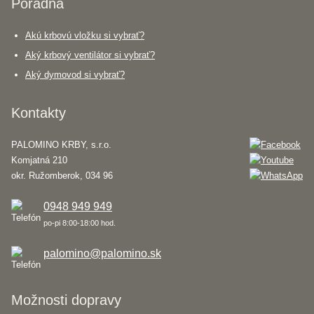
Poradňa
Akú krbovú vložku si vybrať?
Aký krbový ventilátor si vybrať?
Aký dymovod si vybrať?
Kontakty
PALOMINO KRBY, s.r.o.
Komjatná 210
okr. Ružomberok, 034 96
0948 949 949
po-pi 8:00-18:00 hod.
palomino@palomino.sk
Možnosti dopravy