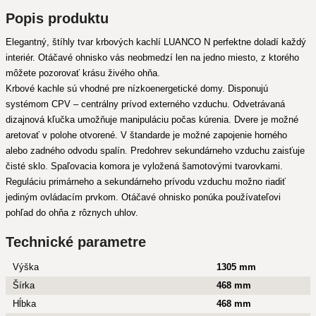
Popis produktu
Elegantný, štíhly tvar krbových kachlí LUANCO N perfektne doladí každý
interiér. Otáčavé ohnisko vás neobmedzí len na jedno miesto, z ktorého
môžete pozorovať krásu živého ohňa.
Krbové kachle sú vhodné pre nízkoenergetické domy. Disponujú
systémom CPV – centrálny prívod externého vzduchu. Odvetrávaná
dizajnová kľučka umožňuje manipuláciu počas kúrenia. Dvere je možné
aretovať v polohe otvorené. V štandarde je možné zapojenie horného
alebo zadného odvodu spalín. Predohrev sekundárneho vzduchu zaisťuje
čisté sklo. Spaľovacia komora je vyložená šamotovými tvarovkami.
Reguláciu primárneho a sekundárneho prívodu vzduchu možno riadiť
jediným ovládacím prvkom. Otáčavé ohnisko ponúka používateľovi
pohľad do ohňa z rôznych uhlov.
Technické parametre
Výška
1305 mm
Šírka
468 mm
Hĺbka
468 mm