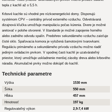
tepla z kachlí až o 5,5 h.
Krbové kachle sú vhodné pre nízkoenergetické domy. Disponujú
systémom CPV – centrálny prívod externého vzduchu. Odvetrávaná
dizajnová kľučka umožňuje manipuláciu počas kúrenia. Dvere je možné
aretovať v polohe otvorené. V štandarde je možné zapojenie horného
alebo zadného odvodu spalín. Predohrev sekundárneho vzduchu zaisťuje
čisté sklo. Spaľovacia komora je vyložená šamotovými tvarovkami.
Reguláciu primárneho a sekundárneho prívodu vzduchu možno riadiť
jediným ovládacím prvkom. V spodnej časti kachlí je uzatvárateľný
priestor, ktorý umožňuje uskladnenie menšej zásoby dreva alebo krbového
náradia. Akumulačné prvky možno dokúpiť do kachlí.
Technické parametre
Výška
1530 mm
Šírka
550 mm
Hĺbka
457 mm
Hmotnosť
197 kg
Regulovateľný výkon
2,9-7,4 kW