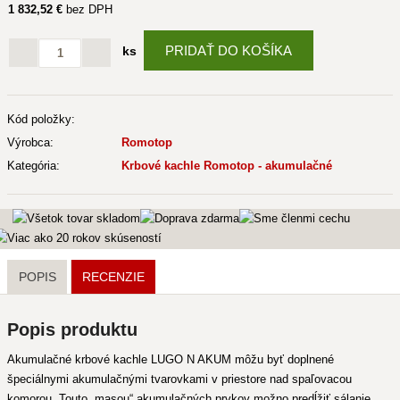
1 832
,52 €
bez DPH
PRIDAŤ DO KOŠÍKA
ks
Kód položky:
Výrobca:
Romotop
Kategória:
Krbové kachle Romotop - akumulačné
POPIS
RECENZIE
Popis produktu
Akumulačné krbové kachle LUGO N AKUM môžu byť doplnené
špeciálnymi akumulačnými tvarovkami v priestore nad spaľovacou
komorou. Touto „masou“ akumulačných prvkov možno predĺžiť sálanie