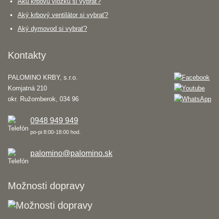
Akú krbovú vložku si vybrať?
Aký krbový ventilátor si vybrať?
Aký dymovod si vybrať?
Kontakty
PALOMINO KRBY, s.r.o.
Komjatná 210
okr. Ružomberok, 034 96
0948 949 949
po-pi 8:00-18:00 hod.
palomino@palomino.sk
Možnosti dopravy