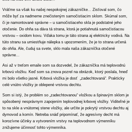
Vráťme sa však ku našej nespokojnej zákazníčke... Zisťoval som, čo
môže byť za nadmerne znečisteným samočistiacim sklom. Skúmal som,
či je namontované správne – u samočistiaceho skla je podstatné jeho
otočenie. Do ohňa sa dáva tá strana, ktorá je potiahnutá samočistiacou
vrstvou – oxidom kovu. Vďaka tomu je táto strana aj elektricky vodivá. Na
túto stranu sa umiestňuje nálepka s upozornením, že je to strana určená
do ohňa. Ale, čuduj sa svete, sklo mala naša zákazníčka otočené
správne...
Asi až v treťom emaile som sa dozvedel, že zákazníčka má teplovodnú
krbovú vložku. Keď som sa znova pozrel na obrázok, ktorý poslala, hneď
mi bolo všetko jasné. Krbová vložka je dosť „zadechtovaná“. Prakticky
celé vnútro vložky je oblepené vrstvou dechtu.
Som si istý, že problém so „zadechtovanou“ vložkou a špinavým sklom je
spôsobený nesprávnym zapojením teplovodnej krbovej vložky. Viditeľné je
to na skle a vnútornej stene vložky, ale určite je pokrytý vrstvou dechtu aj
dymovod a komín. Netreba snáď pripomínať, že agresívny decht má
korozívne účinky a vytvorením vrstvy na teplovodnom výmenníku
znižujeme účinnosť tohto výmenníka.