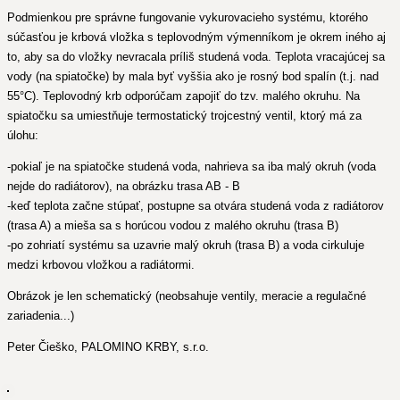
Podmienkou pre správne fungovanie vykurovacieho systému, ktorého
súčasťou je krbová vložka s teplovodným výmenníkom je okrem iného aj
to, aby sa do vložky nevracala príliš studená voda. Teplota vracajúcej sa
vody (na spiatočke) by mala byť vyššia ako je rosný bod spalín (t.j. nad
55°C). Teplovodný krb odporúčam zapojiť do tzv. malého okruhu. Na
spiatočku sa umiestňuje termostatický trojcestný ventil, ktorý má za
úlohu:
-pokiaľ je na spiatočke studená voda, nahrieva sa iba malý okruh (voda
nejde do radiátorov), na obrázku trasa AB - B
-keď teplota začne stúpať, postupne sa otvára studená voda z radiátorov
(trasa A) a mieša sa s horúcou vodou z malého okruhu (trasa B)
-po zohriatí systému sa uzavrie malý okruh (trasa B) a voda cirkuluje
medzi krbovou vložkou a radiátormi.
Obrázok je len schematický (neobsahuje ventily, meracie a regulačné
zariadenia...)
Peter Čieško, PALOMINO KRBY, s.r.o.