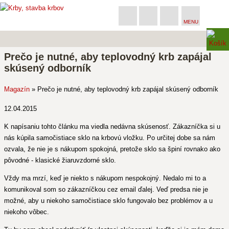
MENU
Prečo je nutné, aby teplovodný krb zapájal
skúsený odborník
Magazín
»
Prečo je nutné, aby teplovodný krb zapájal skúsený odborník
12.04.2015
K napísaniu tohto článku ma viedla nedávna skúsenosť. Zákazníčka si u
nás kúpila samočistiace sklo na krbovú vložku. Po určitej dobe sa nám
ozvala, že nie je s nákupom spokojná, pretože sklo sa špiní rovnako ako
pôvodné - klasické žiaruvzdorné sklo.
Vždy ma mrzí, keď je niekto s nákupom nespokojný. Nedalo mi to a
komunikoval som so zákazníčkou cez email ďalej. Veď predsa nie je
možné, aby u niekoho samočistiace sklo fungovalo bez problémov a u
niekoho vôbec.