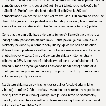
Tu by som chcel podotknúť (z vlastnej skúsenosti, keďže aj ja mám doma
samočistiace sklo na krbovej vložke), že ani takéto sklo nedokáže byť
stále čisté. Pokiaľ som klasické sklo čistil približne každý deň,
samočistiace sklo postačuje čistiť každý tretí deň. Priznávam sa však, že
drevo, ktorým kúrim nie je ideálne suché, ale podmienky boli rovnaké pre
klasické aj samočistiace sklo, takže pre porovnanie je to dobrý príklad.
Čo je vlastne samočistiace sklo a ako funguje? Samočistiace sklo je z
jednej strany potiahnuté oxidom kovu. Tento povlak je pre ľudské oko
prakticky neviditeľný a nemá žiadny rušivý vplyv pre pohľad na oheň.
Vďaka tomuto povlaku sa veľká časť infračerveného žiarenia odráža do
vnútra krbovej vložky, čím zvyšuje teplotu skla z vnútornej strany
približne o 25% (v porovnaní s klasickým sklom) a zlepšuje horenie. V
dôsledku toho sa vypaľuje sadza zachytená na vnútornej strane skla.
Tento jav sa nazýva javom pyrolýzy – aj preto sa niekedy samočistiace
sklo nazýva pyrolytické sklo.
Na čistotu skla má vplyv hlavne kvalita paliva (predovšetkým jeho
vlhkosť), komínový ťah, množstvo vzduchu pre horenie a v neposlednom
rade aj konštrukcia krbovej vložky. Toto je však téma na samostatný
článok, takže určite sa onedlho budeme venovať aj tomu, ako zachovať
sklo na krbe čím dlhšie čisté...