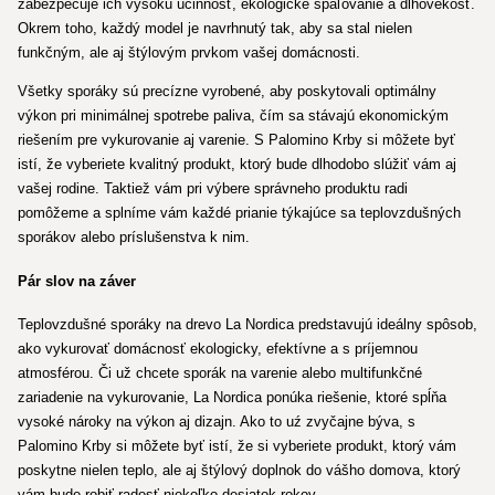
zabezpečuje ich vysokú účinnosť, ekologické spaľovanie a dlhovekosť.
Okrem toho, každý model je navrhnutý tak, aby sa stal nielen
funkčným, ale aj štýlovým prvkom vašej domácnosti.
Všetky sporáky sú precízne vyrobené, aby poskytovali optimálny
výkon pri minimálnej spotrebe paliva, čím sa stávajú ekonomickým
riešením pre vykurovanie aj varenie. S Palomino Krby si môžete byť
istí, že vyberiete kvalitný produkt, ktorý bude dlhodobo slúžiť vám aj
vašej rodine. Taktiež vám pri výbere správneho produktu radi
pomôžeme a splníme vám každé prianie týkajúce sa teplovzdušných
sporákov alebo príslušenstva k nim.
Pár slov na záver
Teplovzdušné sporáky na drevo La Nordica predstavujú ideálny spôsob,
ako vykurovať domácnosť ekologicky, efektívne a s príjemnou
atmosférou. Či už chcete sporák na varenie alebo multifunkčné
zariadenie na vykurovanie, La Nordica ponúka riešenie, ktoré spĺňa
vysoké nároky na výkon aj dizajn. Ako to uź zvyčajne býva, s
Palomino Krby si môžete byť istí, že si vyberiete produkt, ktorý vám
poskytne nielen teplo, ale aj štýlový doplnok do vášho domova, ktorý
vám bude robiť radosť niekoľko desiatok rokov.