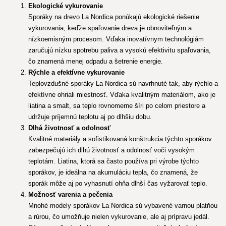
Ekologické vykurovanie
Sporáky na drevo La Nordica ponúkajú ekologické riešenie
vykurovania, keďže spaľovanie dreva je obnoviteľným a
nízkoemisným procesom. Vďaka inovatívnym technológiám
zaručujú nízku spotrebu paliva a vysokú efektivitu spaľovania,
čo znamená menej odpadu a šetrenie energie.
Rýchle a efektívne vykurovanie
Teplovzdušné sporáky La Nordica sú navrhnuté tak, aby rýchlo a
efektívne ohriali miestnosť. Vďaka kvalitným materiálom, ako je
liatina a smalt, sa teplo rovnomerne šíri po celom priestore a
udržuje príjemnú teplotu aj po dlhšiu dobu.
Dlhá životnosť a odolnosť
Kvalitné materiály a sofistikovaná konštrukcia týchto sporákov
zabezpečujú ich dlhú životnosť a odolnosť voči vysokým
teplotám. Liatina, ktorá sa často používa pri výrobe týchto
sporákov, je ideálna na akumuláciu tepla, čo znamená, že
sporák môže aj po vyhasnutí ohňa dlhší čas vyžarovať teplo.
Možnosť varenia a pečenia
Mnohé modely sporákov La Nordica sú vybavené varnou platňou
a rúrou, čo umožňuje nielen vykurovanie, ale aj prípravu jedál.