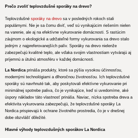
Prečo zvoliť teplovzdušné sporáky na drevo?
Teplovzdušné
sporáky na drevo
sa v posledných rokoch stali
populárnymi. Nie je sa čomu diviť, veď sú vynikajúcim riešením nielen
na varenie, ale aj na efektívne vykurovanie domácnosti. S rastúcim
záujmom o ekologické a udržateľné formy vykurovania sa drevo stalo
jedným z najpreferovanejších palív. Sporáky na drevo nielenže
zabezpečujú kvalitné teplo, ale vďaka svojim vlastnostiam vytvárajú aj
príjemnú a útulnú atmosféru v každej domácnosti.
La Nordica
prináša produkty, ktoré sa pýšia vysokou účinnosťou,
modernými technológiami a dlhoročnou životnosťou. Ich teplovzdušné
sporáky sú navrhnuté tak, aby poskytovali efektívne vykurovanie pri
minimálnej spotrebe paliva, čo je vynikajúce, keď si uvedomíme, aké
úspory nákladov táto vlastnosť prináša. Naviac, nízka spotreba dreva a
efektivita vykurovania zabezpečujú, že teplovzdušné sporáky La
Nordica prispievajú k ochrane životného prostredia, čo je v dnešnej
dobe obzvlášť dôležité.
Hlavné výhody teplovzdušných sporákov La Nordica