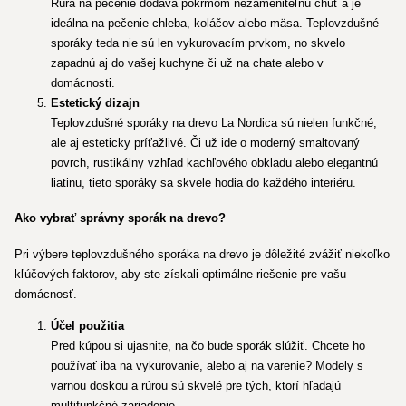
Rúra na pečenie dodáva pokrmom nezameniteľnú chuť a je
ideálna na pečenie chleba, koláčov alebo mäsa. Teplovzdušné
sporáky teda nie sú len vykurovacím prvkom, no skvelo
zapadnú aj do vašej kuchyne či už na chate alebo v
domácnosti.
Estetický dizajn
Teplovzdušné sporáky na drevo La Nordica sú nielen funkčné,
ale aj esteticky príťažlivé. Či už ide o moderný smaltovaný
povrch, rustikálny vzhľad kachľového obkladu alebo elegantnú
liatinu, tieto sporáky sa skvele hodia do každého interiéru.
Ako vybrať správny sporák na drevo?
Pri výbere teplovzdušného sporáka na drevo je dôležité zvážiť niekoľko
kľúčových faktorov, aby ste získali optimálne riešenie pre vašu
domácnosť.
Účel použitia
Pred kúpou si ujasnite, na čo bude sporák slúžiť. Chcete ho
používať iba na vykurovanie, alebo aj na varenie? Modely s
varnou doskou a rúrou sú skvelé pre tých, ktorí hľadajú
multifunkčné zariadenie.