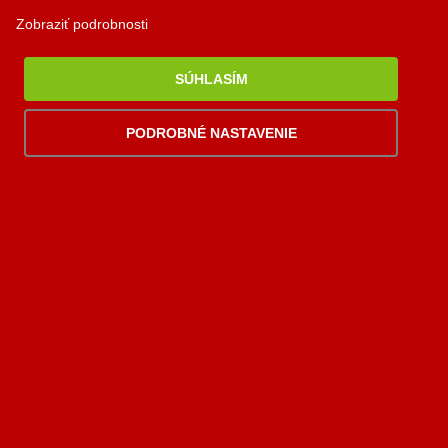
Magazín (blog)
Zobraziť podrobnosti
Poradňa
O nás
SÚHLASÍM
Spolupráca
PODROBNÉ NASTAVENIE
Poradňa
Akú krbovú vložku si vybrať?
Aký krbový ventilátor si vybrať?
Aký dymovod si vybrať?
Krbík
Kontakty
Inteligentný krbový asistent
PALOMINO KRBY, s.r.o.
Komjatná 210
okr. Ružomberok, 034 96