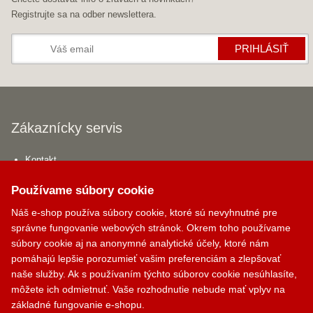
Registrujte sa na odber newslettera.
PRIHLÁSIŤ
Zákaznícky servis
Kontakt
Obchodné podmienky
Používame súbory cookie
Ochrana osobných údajov
Náš e-shop používa súbory cookie, ktoré sú nevyhnutné pre
Odstúpiť od zmuvy tu
správne fungovanie webových stránok. Okrem toho používame
Doprava a platba
súbory cookie aj na anonymné analytické účely, ktoré nám
Sledovanie zásielky
pomáhajú lepšie porozumieť vašim preferenciám a zlepšovať
naše služby. Ak s používaním týchto súborov cookie nesúhlasíte,
môžete ich odmietnuť. Vaše rozhodnutie nebude mať vplyv na
Užitočné informácie
základné fungovanie e-shopu.