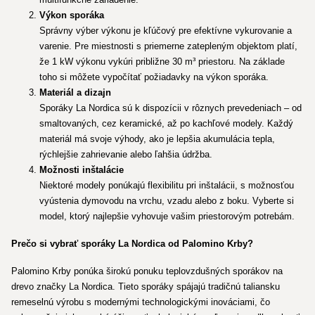
Výkon sporáka
Správny výber výkonu je kľúčový pre efektívne vykurovanie a
varenie. Pre miestnosti s priemerne zatepleným objektom platí,
že 1 kW výkonu vykúri približne 30 m³ priestoru. Na základe
toho si môžete vypočítať požiadavky na výkon sporáka.
Materiál a dizajn
Sporáky La Nordica sú k dispozícii v rôznych prevedeniach – od
smaltovaných, cez keramické, až po kachľové modely. Každý
materiál má svoje výhody, ako je lepšia akumulácia tepla,
rýchlejšie zahrievanie alebo ľahšia údržba.
Možnosti inštalácie
Niektoré modely ponúkajú flexibilitu pri inštalácii, s možnosťou
vyústenia dymovodu na vrchu, vzadu alebo z boku. Vyberte si
model, ktorý najlepšie vyhovuje vašim priestorovým potrebám.
Prečo si vybrať sporáky La Nordica od Palomino Krby?
Palomino Krby ponúka širokú ponuku teplovzdušných sporákov na
drevo značky La Nordica. Tieto sporáky spájajú tradičnú taliansku
remeselnú výrobu s modernými technologickými inováciami, čo