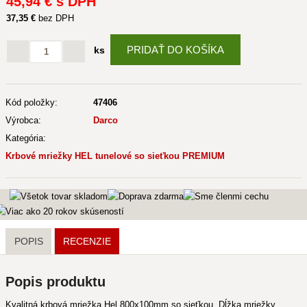
45
,94 €
s DPH
37
,35 €
bez DPH
PRIDAŤ DO KOŠÍKA
ks
Kód položky:
47406
Výrobca:
Darco
Kategória:
Krbové mriežky HEL tunelové so sieťkou PREMIUM
POPIS
RECENZIE
Popis produktu
Kvalitná krbová mriežka Hel 800x100mm so sieťkou. Dĺžka mriežky