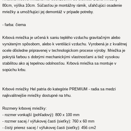
80cm, výška 10cm. Súčasťou je montážny rámik, uľahčujúci osadenie
mriežky a umožňujúci jej demontáž v prípade potreby.
- farba: čierna
Krbová mriežka je určená k saniu teplého vzduchu gravitačným alebo
vynúteným spôsobom, alebo k ventilácii vzduchu. Vyrobená je z kvalitnej
ocele dôsledne pripravenej v technologickom procese výroby. Mriežka je
pokrytá farbou s dobrými mechanickými vlastnosťami a tiež vysokou
stabilitou ako aj tepelnou odolnosťou. Krbová mriežka sa montuje v
sopúchu krbu.
Krbové mriežky Hel patria do kategórie PREMIUM - radia sa medzi
najkvalitnejšie mriežky dostupné na trhu.
Rozmery krbovej mriežky:
- rozmer vonkajší (pohľadový): 800 x 100 mm
- rozmer sacej / výfukovej časti (sieťky): 760 x 60 mm
- čistý prierez sacej / výfukovej časti (sieťky): 456 cm2