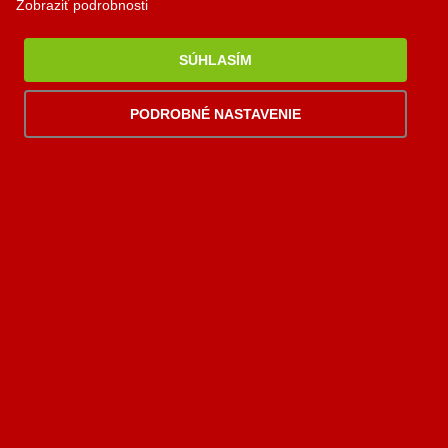
Zobraziť podrobnosti
Komjatná 210
okr. Ružomberok, 034 96
SÚHLASÍM
0948 949 949
po-pi 8:00-18:00 hod.
PODROBNÉ NASTAVENIE
palomino@palomino.sk
Možnosti dopravy
Možnosti platby
Viac
informácií