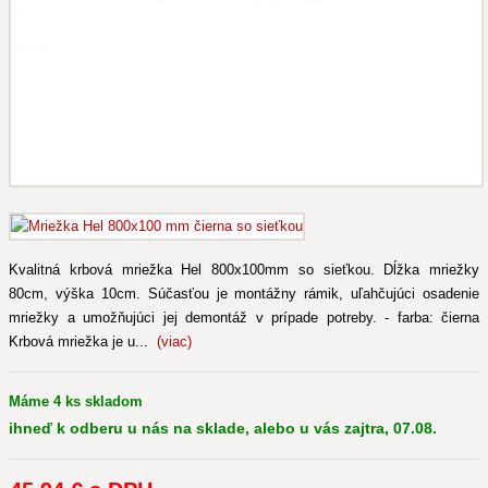
Kvalitná krbová mriežka Hel 800x100mm so sieťkou. Dĺžka mriežky
80cm, výška 10cm. Súčasťou je montážny rámik, uľahčujúci osadenie
mriežky a umožňujúci jej demontáž v prípade potreby. - farba: čierna
Krbová mriežka je u...
(viac)
Máme 4 ks skladom
ihneď k odberu u nás na sklade, alebo u vás zajtra, 07.08.