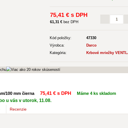
75
,41 €
s DPH
61
,31 €
bez DPH
Kód položky:
47330
Výrobca:
Darco
Kategória:
Krbové mriežky VENTL
75
,41 €
s DPH
mm/100 mm čierna
Máme 4 ks skladom
o u vás v utorok, 11.08.
e
Recenzie