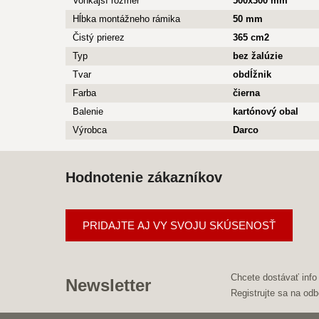
Vonkajší rozmer
500x300 mm
Hĺbka montážneho rámika
50 mm
Čistý prierez
365 cm2
Typ
bez žalúzie
Tvar
obdĺžnik
Farba
čierna
Balenie
kartónový obal
Výrobca
Darco
Hodnotenie zákazníkov
PRIDAJTE AJ VY SVOJU SKÚSENOSŤ
Chcete dostávať info
Newsletter
Registrujte sa na odb