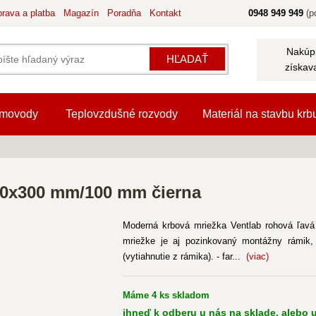
rava a platba
Magazín
Poradňa
Kontakt
0948 949 949
(po
Nakúpi
HĽADAŤ
získav
movody
Teplovzdušné rozvody
Materiál na stavbu krb
500x300 mm/100 mm čierna
Moderná krbová mriežka Ventlab rohová ľa
mriežke je aj pozinkovaný montážny rámik,
(vytiahnutie z rámika). - far...
(viac)
Máme 4 ks skladom
ihneď k odberu u nás na sklade, alebo u