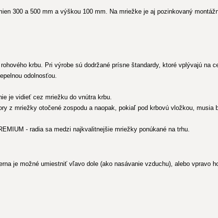
ien 300 a 500 mm a výškou 100 mm. Na mriežke je aj pozinkovaný montážny
rohového krbu. Pri výrobe sú dodržané prísne štandardy, ktoré vplývajú na ce
tepelnou odolnosťou.
ie je vidieť cez mriežku do vnútra krbu.
ory z mriežky otočené zospodu a naopak, pokiaľ pod krbovú vložkou, musia b
REMIUM - radia sa medzi najkvalitnejšie mriežky ponúkané na trhu.
na je možné umiestniť vľavo dole (ako nasávanie vzduchu), alebo vpravo ho