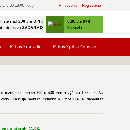
-pi 8:00-18:00 hod.)
Prihlásenie
Registrácia
0
,00 €
li ste nad
200 € s DPH
,
s DPH
ate dopravu
ZADARMO
0
položiek
u
Krbové náradie
Krbové príslušenstvo
vá s rozmerom ramien 300 a 500 mm a výškou 100 mm. Na
 ktorý uľahčuje montáž mriežky a umožňuje jej demontáž
 vás v utorok, 11.08.