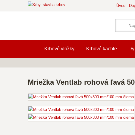
Úvod
Dop
Krbové vložky
Krbové kachle
Dy
Mriežka Ventlab rohová ľavá 