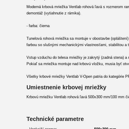
Moderná krbová mriežka Ventlab rohová ľavá s rozmerom ram
demontáž (vytiahnutie z rámika).
- farba: čierna
Tunelová rohová mriežka sa montuje v obostavbe (opláštení) 
farbou so slušnými mechanickými vlastnosťami, stabilitou a 
Vstup vzduchu do telesa mriežky je zakrytý (zadná stena) a n
Pokiaľ sa mriežka montuje nad krbovú vložku, musia byť otv
Všetky krbové mriežky Ventlab V-Open patria do kategórie P
Umiestnenie krbovej mriežky
Krbovú mriežku Ventlab rohová ľavá 500x300 mm/100 mm čier
Technické parametre