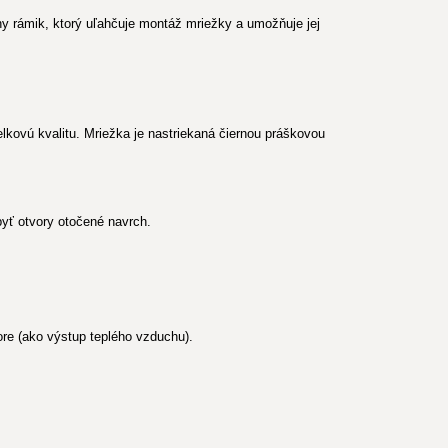
 rámik, ktorý uľahčuje montáž mriežky a umožňuje jej
lkovú kvalitu. Mriežka je nastriekaná čiernou práškovou
yť otvory otočené navrch.
re (ako výstup teplého vzduchu).