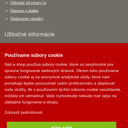
Odstúpiť od zmuvy tu
Doprava a platba
Sledovanie zásielky
Užitočné informácie
Magazín (blog)
Používame súbory cookie
Poradňa
O nás
Náš e-shop používa súbory cookie, ktoré sú nevyhnutné pre
správne fungovanie webových stránok. Okrem toho používame
Spolupráca
súbory cookie aj na anonymné analytické účely, ktoré nám
pomáhajú lepšie porozumieť vašim preferenciám a zlepšovať
Poradňa
naše služby. Ak s používaním týchto súborov cookie nesúhlasíte,
môžete ich odmietnuť. Vaše rozhodnutie nebude mať vplyv na
Akú krbovú vložku si vybrať?
základné fungovanie e-shopu.
Aký krbový ventilátor si vybrať?
Zobraziť podrobnosti
Aký dymovod si vybrať?