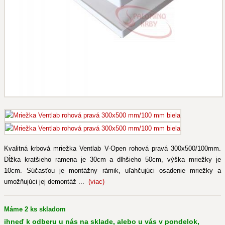
Kvalitná krbová mriežka Ventlab V-Open rohová pravá 300x500/100mm.
Dĺžka kratšieho ramena je 30cm a dlhšieho 50cm, výška mriežky je
10cm. Súčasťou je montážny rámik, uľahčujúci osadenie mriežky a
umožňujúci jej demontáž ...
(viac)
Máme 2 ks skladom
ihneď k odberu u nás na sklade, alebo u vás v pondelok,