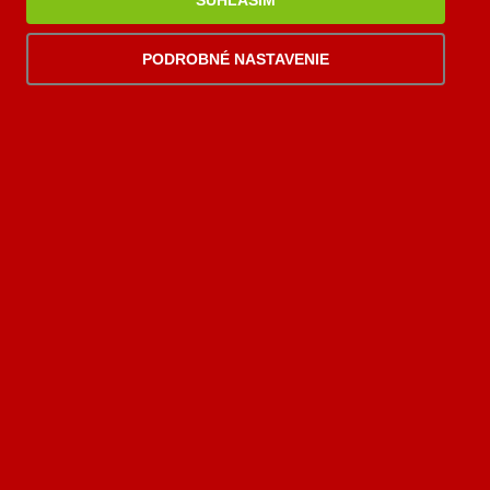
SÚHLASÍM
Kontakty
Krbík
Inteligentný krbový asistent
PODROBNÉ NASTAVENIE
PALOMINO KRBY, s.r.o.
Komjatná 210
okr. Ružomberok, 034 96
0948 949 949
po-pi 8:00-18:00 hod.
palomino@palomino.sk
Možnosti dopravy
Možnosti platby