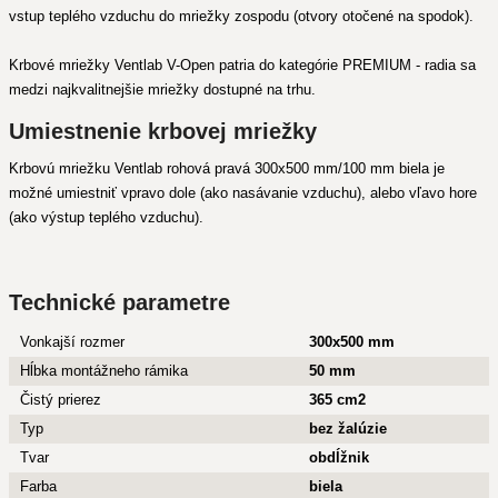
vstup teplého vzduchu do mriežky zospodu (otvory otočené na spodok).
Krbové mriežky Ventlab V-Open patria do kategórie PREMIUM - radia sa
medzi najkvalitnejšie mriežky dostupné na trhu.
Umiestnenie krbovej mriežky
Krbovú mriežku Ventlab rohová pravá 300x500 mm/100 mm biela je
možné umiestniť vpravo dole (ako nasávanie vzduchu), alebo vľavo hore
(ako výstup teplého vzduchu).
Technické parametre
Vonkajší rozmer
300x500 mm
Hĺbka montážneho rámika
50 mm
Čistý prierez
365 cm2
Typ
bez žalúzie
Tvar
obdĺžnik
Farba
biela