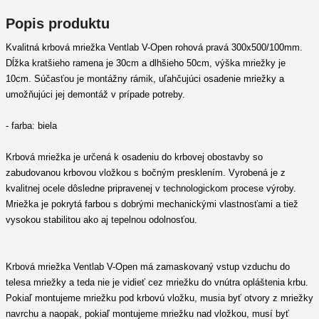
Popis produktu
Kvalitná krbová mriežka Ventlab V-Open rohová pravá 300x500/100mm.
Dĺžka kratšieho ramena je 30cm a dlhšieho 50cm, výška mriežky je
10cm. Súčasťou je montážny rámik, uľahčujúci osadenie mriežky a
umožňujúci jej demontáž v prípade potreby.
- farba: biela
Krbová mriežka je určená k osadeniu do krbovej obostavby so
zabudovanou krbovou vložkou s bočným presklením. Vyrobená je z
kvalitnej ocele dôsledne pripravenej v technologickom procese výroby.
Mriežka je pokrytá farbou s dobrými mechanickými vlastnosťami a tiež
vysokou stabilitou ako aj tepelnou odolnosťou.
Krbová mriežka Ventlab V-Open má zamaskovaný vstup vzduchu do
telesa mriežky a teda nie je vidieť cez mriežku do vnútra opláštenia krbu.
Pokiaľ montujeme mriežku pod krbovú vložku, musia byť otvory z mriežky
navrchu a naopak, pokiaľ montujeme mriežku nad vložkou, musí byť