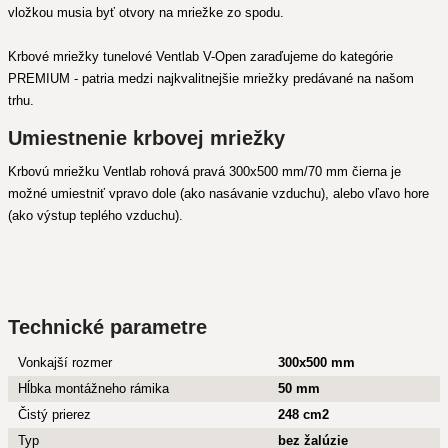
vložkou musia byť otvory na mriežke zo spodu.
Krbové mriežky tunelové Ventlab V-Open zaraďujeme do kategórie
PREMIUM - patria medzi najkvalitnejšie mriežky predávané na našom
trhu.
Umiestnenie krbovej mriežky
Krbovú mriežku Ventlab rohová pravá 300x500 mm/70 mm čierna je
možné umiestniť vpravo dole (ako nasávanie vzduchu), alebo vľavo hore
(ako výstup teplého vzduchu).
Technické parametre
Vonkajší rozmer
300x500 mm
Hĺbka montážneho rámika
50 mm
Čistý prierez
248 cm2
Typ
bez žalúzie