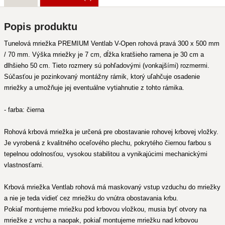
Popis produktu
Tunelová mriežka PREMIUM Ventlab V-Open rohová pravá 300 x 500 mm
/ 70 mm. Výška mriežky je 7 cm, dĺžka kratšieho ramena je 30 cm a
dlhšieho 50 cm. Tieto rozmery sú pohľadovými (vonkajšími) rozmermi.
Súčasťou je pozinkovaný montážny rámik, ktorý uľahčuje osadenie
mriežky a umožňuje jej eventuálne vytiahnutie z tohto rámika.
- farba: čierna
Rohová krbová mriežka je určená pre obostavanie rohovej krbovej vložky.
Je vyrobená z kvalitného oceľového plechu, pokrytého čiernou farbou s
tepelnou odolnosťou, vysokou stabilitou a vynikajúcimi mechanickými
vlastnosťami.
Krbová mriežka Ventlab rohová má maskovaný vstup vzduchu do mriežky
a nie je teda vidieť cez mriežku do vnútra obostavania krbu.
Pokiaľ montujeme mriežku pod krbovou vložkou, musia byť otvory na
mriežke z vrchu a naopak, pokiaľ montujeme mriežku nad krbovou