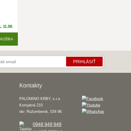
, 11.08.
 KOŠÍKA
PRIHLÁSIŤ
Kontakty
PALOMINO KRBY, s.r.o.
Komjatná 210
okr. Ružomberok, 034 96
0948 949 949