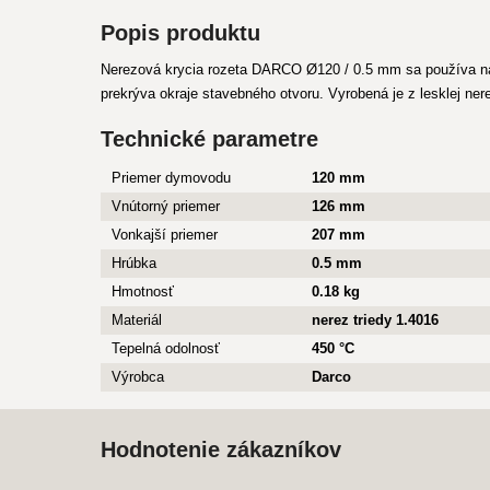
Popis produktu
Nerezová krycia rozeta DARCO Ø120 / 0.5 mm sa používa na
prekrýva okraje stavebného otvoru. Vyrobená je z lesklej nere
Technické parametre
Priemer dymovodu
120 mm
Vnútorný priemer
126 mm
Vonkajší priemer
207 mm
Hrúbka
0.5 mm
Hmotnosť
0.18 kg
Materiál
nerez triedy 1.4016
Tepelná odolnosť
450 °C
Výrobca
Darco
Hodnotenie zákazníkov