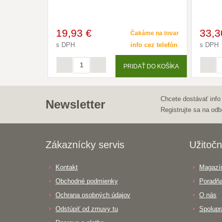
19
,93 €
33
,3
Čakáme na tovar
s DPH
info cez telefón
s DPH
PRIDAŤ DO KOŠÍKA
Chcete dostávať info
Newsletter
Registrujte sa na odb
Zákaznícky servis
Užitočn
Kontakt
Magazín
Obchodné podmienky
Poradň
Ochrana osobných údajov
O nás
Odstúpiť od zmuvy tu
Spolupr