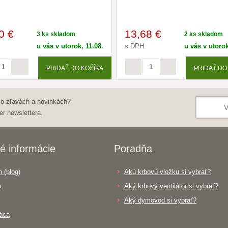
0 €
13
,68 €
3 ks skladom
2 ks skladom
u vás v utorok, 11.08.
s DPH
u vás v utorok
PRIDAŤ DO KOŠÍKA
PRIDAŤ DO
 o zľavách a novinkách?
er newslettera.
é informácie
Poradňa
 (blog)
Akú krbovú vložku si vybrať?
a
Aký krbový ventilátor si vybrať?
Aký dymovod si vybrať?
áca