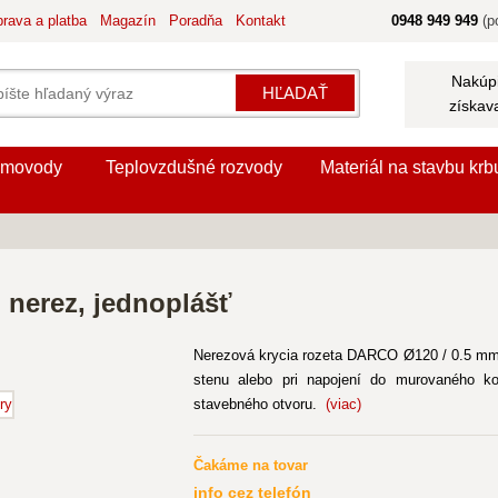
rava a platba
Magazín
Poradňa
Kontakt
0948 949 949
(po
Nakúpi
HĽADAŤ
získav
movody
Teplovzdušné rozvody
Materiál na stavbu krb
 nerez, jednoplášť
Nerezová krycia rozeta DARCO Ø120 / 0.5 mm
stenu alebo pri napojení do murovaného ko
stavebného otvoru.
(viac)
Čakáme na tovar
info cez telefón