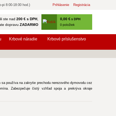
-pi 8:00-18:00 hod.)
Prihlásenie
Registrácia
0
,00 €
li ste nad
200 € s DPH
,
s DPH
ate dopravu
ZADARMO
0
položiek
u
Krbové náradie
Krbové príslušenstvo
 sa používa na zakrytie prechodu nerezového dymovodu cez
mína. Zabezpečuje čistý vzhľad spoja a prekrýva okraje