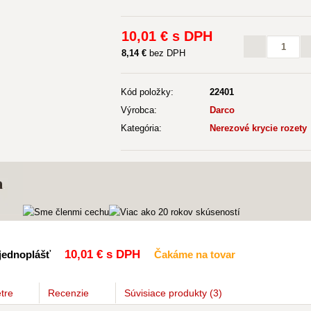
10
,01 €
s DPH
8
,14 €
bez DPH
Kód položky:
22401
Výrobca:
Darco
Kategória:
Nerezové krycie rozety
10
,01 €
s DPH
 jednoplášť
Čakáme na tovar
tre
Recenzie
Súvisiace
produkty
(3)